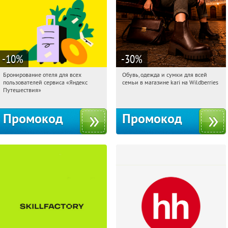
-10
%
-30
%
Бронирование отеля для всех
Обувь, одежда и сумки для всей
23:32:44
Получи первым!
23:32:44
Получили:
31
пользователей сервиса «Яндекс
семьи в магазине kari на Wildberries
Россия
Россия
Путешествия»
Промокод
Промокод