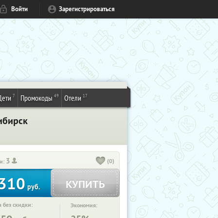
Войти
Зарегистрироваться
7
49
17
Дети
Промокоды
Отели
ибирск
3
(0)
и:
310
КУПИТЬ
руб.
 без скидки:
Экономия: