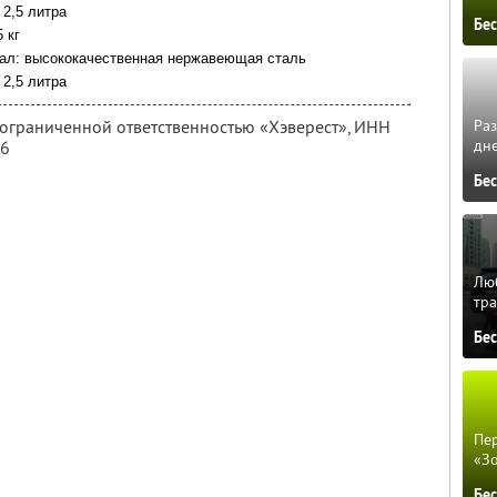
2,5 литра
Бе
 кг
л: высококачественная нержавеющая сталь
2,5 литра
 ограниченной ответственностью «Хэверест»,
ИНН
Ра
дне
96
Бе
Люб
тра
Бе
Пер
«З
Бе