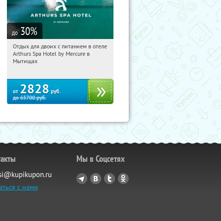
30
%
до
Отдых для двоих с питанием в отеле
23:32:44
Купи первым!
Arthurs Spa Hotel by Mercure в
Московская обл., г. Мытищи, д.
Мытищах
Ларево, ул. Хвойная, стр. 26
2828
от
руб.
до
65700
руб.
такты
Мы в Соцсетях
si@kupikupon.ru
аться с нами