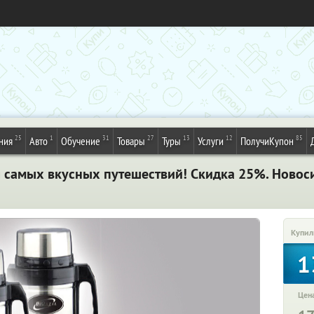
25
1
31
27
13
12
85
ния
Авто
Обучение
Товары
Туры
Услуги
ПолучиКупон
ля самых вкусных путешествий! Скидка 25%. Новос
Купил
1
Цена