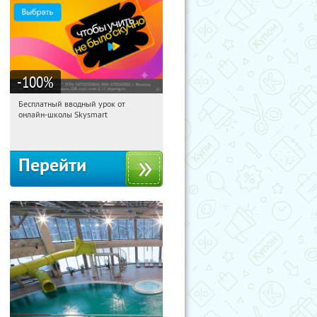
-100
%
Бесплатный вводный урок от
23:32:44
Получи первым!
онлайн-школы Skysmart
Россия
Перейти