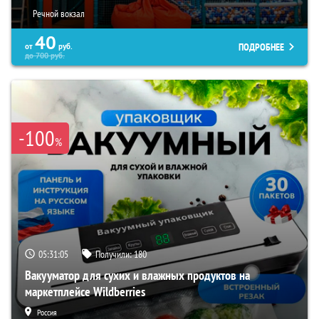
Речной вокзал
40
ПОДРОБНЕЕ
от
руб.
до
700
руб.
-100
%
05:31:04
Получили:
180
Вакууматор для сухих и влажных продуктов на
маркетплейсе Wildberries
Россия