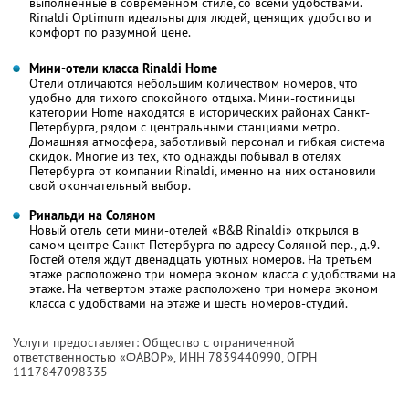
выполненные в современном стиле, со всеми удобствами.
Rinaldi Optimum идеальны для людей, ценящих удобство и
комфорт по разумной цене.
Мини-отели класса Rinaldi Home
Отели отличаются небольшим количеством номеров, что
удобно для тихого спокойного отдыха. Мини-гостиницы
категории Home находятся в исторических районах Санкт-
Петербурга, рядом с центральными станциями метро.
Домашняя атмосфера, заботливый персонал и гибкая система
скидок. Многие из тех, кто однажды побывал в отелях
Петербурга от компании Rinaldi, именно на них остановили
свой окончательный выбор.
Ринальди на Соляном
Новый отель сети мини-отелей «B&B Rinaldi» открылся в
самом центре Санкт-Петербурга по адресу Соляной пер., д.9.
Гостей отеля ждут двенадцать уютных номеров. На третьем
этаже расположено три номера эконом класса с удобствами на
этаже. На четвертом этаже расположено три номера эконом
класса с удобствами на этаже и шесть номеров-студий.
Услуги предоставляет: Общество с ограниченной
ответственностью «ФАВОР»,
ИНН 7839440990
, ОГРН
1117847098335