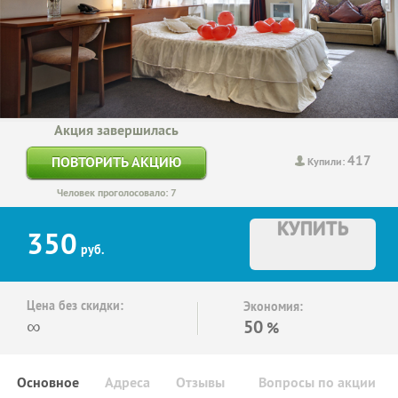
Акция завершилась
417
ПОВТОРИТЬ АКЦИЮ
Купили:
Человек проголосовало: 7
КУПИТЬ
350
руб.
Цена без скидки:
Экономия:
∞
50
%
Основное
Адреса
Отзывы
Вопросы по акции