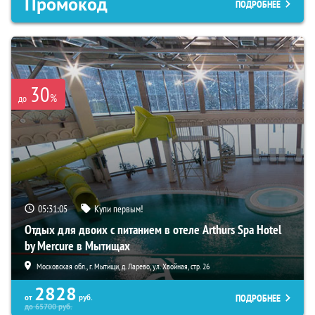
Промокод
ПОДРОБНЕЕ
30
%
до
05:31:04
Купи первым!
Отдых для двоих с питанием в отеле Arthurs Spa Hotel
by Mercure в Мытищах
Московская обл., г. Мытищи, д. Ларево, ул. Хвойная, стр. 26
2828
ПОДРОБНЕЕ
от
руб.
до
65700
руб.