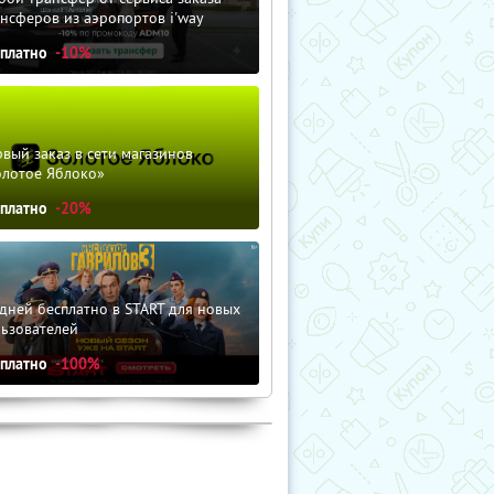
нсферов из аэропортов i'way
сплатно
-10%
вый заказ в сети магазинов
олотое Яблоко»
сплатно
-20%
дней бесплатно в START для новых
льзователей
сплатно
-100%