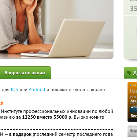
3
Вопросы по акции
Д
а для
IOS
или
Android
и покажите купон с экрана
Бе
РФ
шк
в Институте профессиональных инноваций по любой
Бе
авлению
за 12250 вместо 35000 р.
Вы экономите
ПИ —
в подарок
(последний семестр последнего года