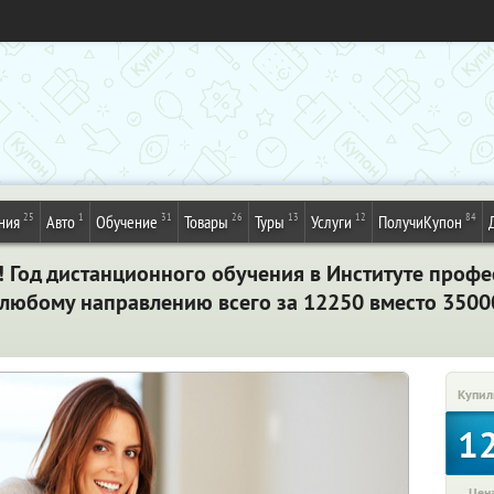
25
1
31
26
13
12
84
ния
Авто
Обучение
Товары
Туры
Услуги
ПолучиКупон
о! Год дистанционного обучения в Институте про
 любому направлению всего за 12250 вместо 3500
Купил
1
Цена