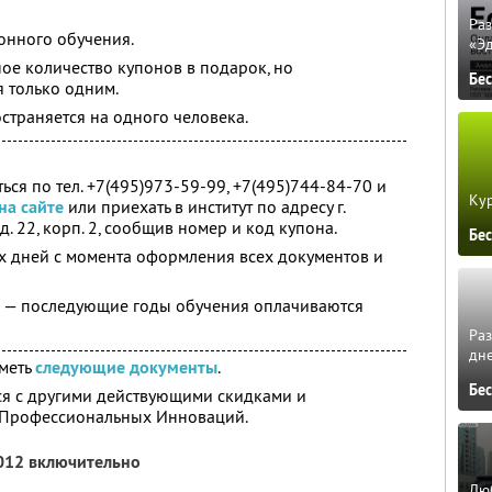
Ра
ионного обучения.
«Э
ое количество купонов в подарок, но
Бе
я только одним.
страняется на одного человека.
ся по тел. +7(495)973-59-99, +7(495)744-84-70 и
Кур
на сайте
или приехать в институт по адресу г.
 д. 22, корп. 2, сообщив номер и код купона.
Бе
-х дней с момента оформления всех документов и
е — последующие годы обучения оплачиваются
Ра
дне
меть
следующие документы
.
Бе
ся с другими действующими скидками и
 Профессиональных Инноваций.
2012 включительно
Люб