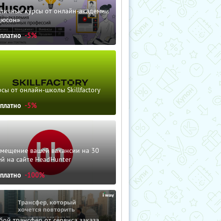
зличные курсы от онлайн-академии
дюсон»
сплатно
-5%
сы от онлайн-школы Skillfactory
сплатно
-5%
змещение вашей вакансии на 30
й на сайте HeadHunter
сплатно
-100%
ой трансфер от сервиса заказа