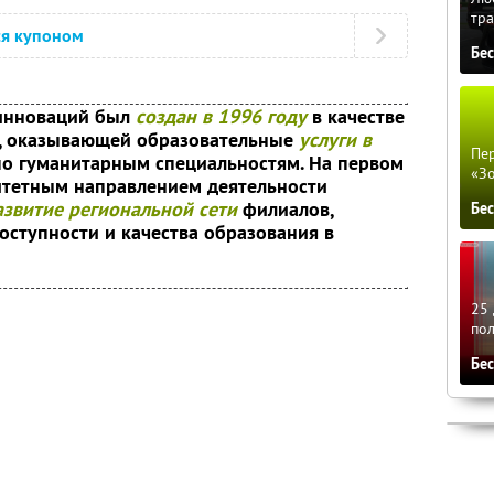
тра
ся купоном
Бе
инноваций был
создан в 1996 году
в качестве
, оказывающей образовательные
услуги в
Пер
о гуманитарным специальностям. На первом
«З
ритетным направлением деятельности
азвитие региональной сети
филиалов,
Бе
ступности и качества образования в
25 
по
Бе