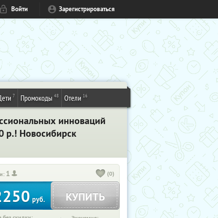
Войти
Зарегистрироваться
7
48
16
Дети
Промокоды
Отели
фессиональных инноваций
0 р.! Новосибирск
1
(0)
и:
2250
КУПИТЬ
руб.
 без скидки: