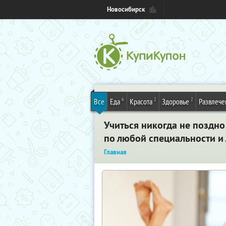
Новосибирск
6
2
2
Все
Еда
Красота
Здоровье
Развлече
Учиться никогда не поздн
по любой специальности и
Главная