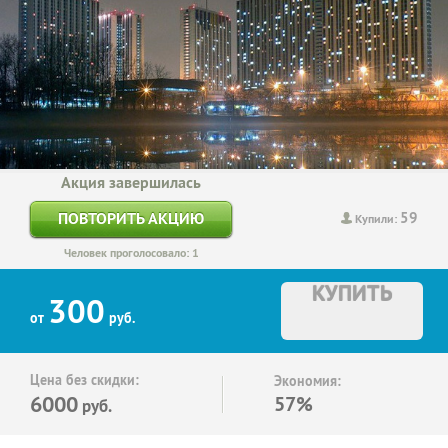
Акция завершилась
59
ПОВТОРИТЬ АКЦИЮ
Купили:
Человек проголосовало: 1
КУПИТЬ
300
от
руб.
Цена без скидки:
Экономия:
6000
57%
руб.