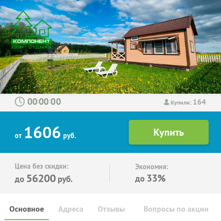
164
:
:
Купили:
1606
от
руб.
Цена без скидки:
Экономия:
56200
33%
до
до
руб.
Основное
Адреса
Отзывы
Вопросы по акции