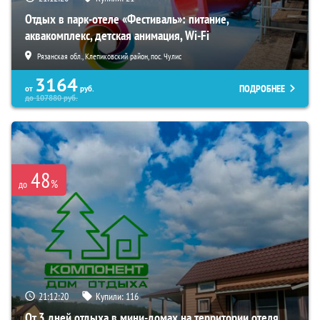
Отдых в парк-отеле «Фестиваль»: питание,
аквакомплекс, детская анимация, Wi-Fi
Рязанская обл., Клепиковский район, пос. Чулис
3164
ПОДРОБНЕЕ
от
руб.
до
107880
руб.
48
%
до
21:12:19
Купили:
116
От 3 дней отдыха в мини-домах на территории отеля