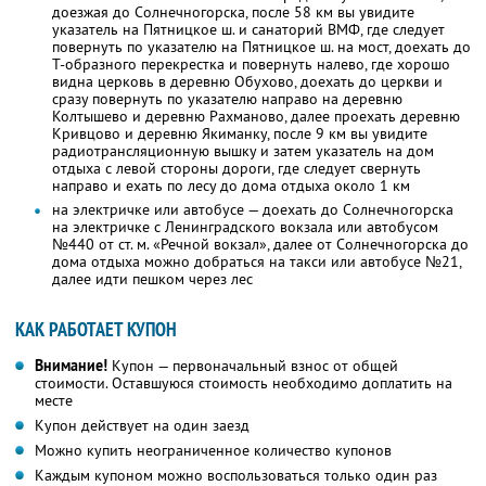
доезжая до Солнечногорска, после 58 км вы увидите
указатель на Пятницкое ш. и санаторий ВМФ, где следует
повернуть по указателю на Пятницкое ш. на мост, доехать до
Т-образного перекрестка и повернуть налево, где хорошо
видна церковь в деревню Обухово, доехать до церкви и
сразу повернуть по указателю направо на деревню
Колтышево и деревню Рахманово, далее проехать деревню
Кривцово и деревню Якиманку, после 9 км вы увидите
радиотрансляционную вышку и затем указатель на дом
отдыха с левой стороны дороги, где следует свернуть
направо и ехать по лесу до дома отдыха около 1 км
на электричке или автобусе — доехать до Солнечногорска
на электричке с Ленинградского вокзала или автобусом
№440 от ст. м. «Речной вокзал», далее от Солнечногорска до
дома отдыха можно добраться на такси или автобусе №21,
далее идти пешком через лес
КАК РАБОТАЕТ КУПОН
Внимание!
Купон — первоначальный взнос от общей
стоимости. Оставшуюся стоимость необходимо доплатить на
месте
Купон действует на один заезд
Можно купить неограниченное количество купонов
Каждым купоном можно воспользоваться только один раз