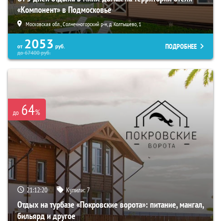
«Компонент» в Подмосковье
Московская обл., Солнечногорский р-н, д. Колтышево, 1
2053
ПОДРОБНЕЕ
от
руб.
до
67400
руб.
64
%
до
21:12:19
Купили:
7
Отдых на турбазе «Покровские ворота»: питание, мангал,
бильярд и другое