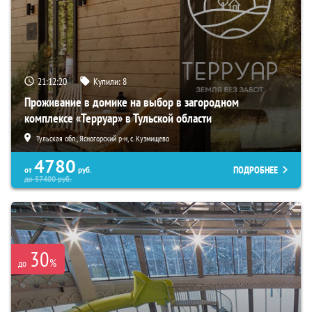
21:12:19
Купили:
8
Проживание в домике на выбор в загородном
комплексе «Терруар» в Тульской области
Тульская обл., Ясногорский р-н, с. Кузмищево
4780
ПОДРОБНЕЕ
от
руб.
до
57400
руб.
30
%
до