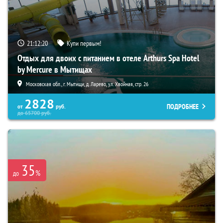
21:12:19
Купи первым!
Отдых для двоих с питанием в отеле Arthurs Spa Hotel
by Mercure в Мытищах
Московская обл., г. Мытищи, д. Ларево, ул. Хвойная, стр. 26
2828
ПОДРОБНЕЕ
от
руб.
до
65700
руб.
35
%
до