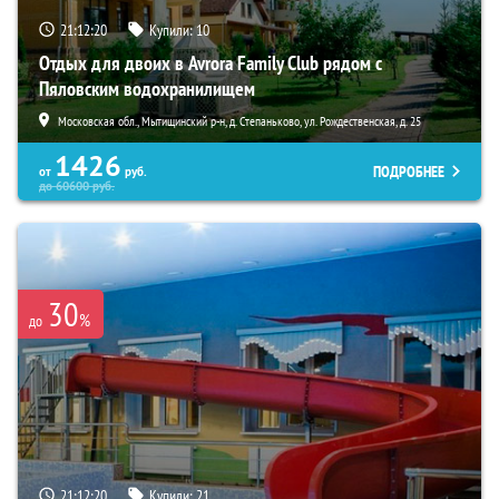
21:12:19
Купили:
10
Отдых для двоих в Avrora Family Club рядом с
Пяловским водохранилищем
Московская обл., Мытищинский р-н, д. Степаньково, ул. Рождественская, д. 25
1426
ПОДРОБНЕЕ
от
руб.
до
60600
руб.
30
%
до
21:12:19
Купили:
21