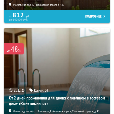
Московская обл., КП Покровские ворота, д. 182
812
ПОДРОБНЕЕ
от
руб.
до
140800
руб.
48
%
до
21:12:19
Купили:
34
От 2 дней проживания для двоих с питанием в гостевом
доме «Кают-компания»
Ленинградская обл., г. Ломоносов, Сойкинская дорога, 15-й жилой городок, д. 43