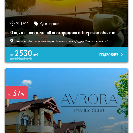
21:12:19
Купи первым!
Отдых в экоотеле «Киногородок» в Тверской области
Тверская обл., Бологовский р-н, Выползовское с/п, дер. Михайловское, д. 15
2530
ПОДРОБНЕЕ
от
руб.
до
173110
руб.
37
%
до