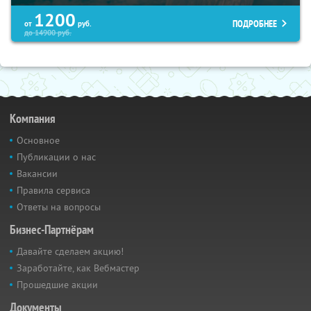
1200
ПОДРОБНЕЕ
от
руб.
до
14900
руб.
Компания
Основное
Публикации о нас
Вакансии
Правила сервиса
Ответы на вопросы
Бизнес-Партнёрам
Давайте сделаем акцию!
Заработайте, как Вебмастер
Прошедшие акции
Документы