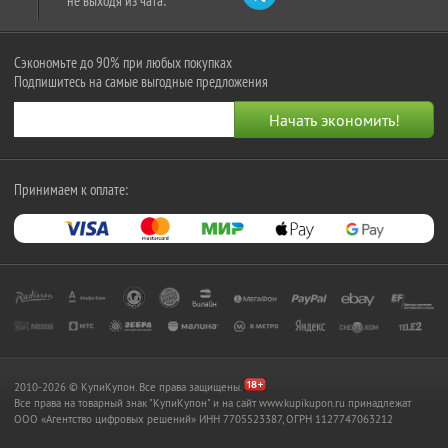
не выходя из чата:
Сэкономьте до 90% при любых покупках
Подпишитесь на самые выгодные предложения
Принимаем к оплате:
2010-2026 © КупиКупон. Все права защищены.
Все права на товарный знак "КупиКупон" и на сайт www.kupikupon.ru принадлежат
OOO «Агентство цифровых решений» ИНН 7705523387, ОГРН 1127747063212