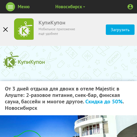
Меню
Новосибирск
КупиКупон
Мобильное приложение
Загрузить
ещё удобнее
От 3 дней отдыха для двоих в отеле Majestic в
Алуште: 2-разовое питание, снек-бар, финская
сауна, бассейн и многое другое.
Скидка до 50%
.
Новосибирск