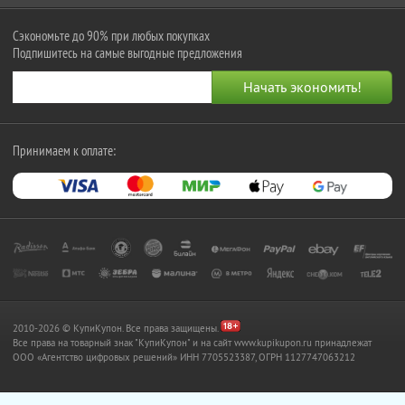
Сэкономьте до 90% при любых покупках
Подпишитесь на самые выгодные предложения
Принимаем к оплате:
2010-2026 © КупиКупон. Все права защищены.
Все права на товарный знак "КупиКупон" и на сайт www.kupikupon.ru принадлежат
OOO «Агентство цифровых решений» ИНН 7705523387, ОГРН 1127747063212