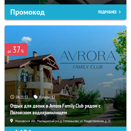
Промокод
ПОДРОБНЕЕ
37
%
до
04:21:32
Купили:
12
Отдых для двоих в Avrora Family Club рядом с
Пяловским водохранилищем
Московская обл., Мытищинский р-н, д. Степаньково, ул. Рождественская, д. 25