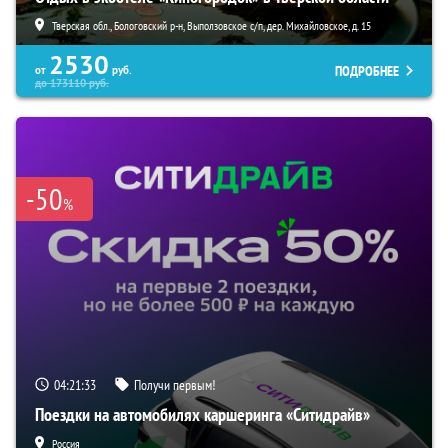
Тверская обл., Бологовский р-н, Выползовское с/п, дер. Михайловское, д. 15
2530
ПОДРОБНЕЕ
от
руб.
до
173110
руб.
-50
%
04:21:32
Получи первым!
Поездки на автомобилях каршеринга «Ситидрайв»
Россия