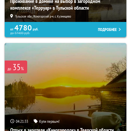
Проживание в домике на выбор в загородном
комплексе «Терруар» в Тульской области
Тульская обл., Ясногорский р-н, с. Кузмищево
4780
ПОДРОБНЕЕ
от
руб.
до
57400
руб.
35
%
до
04:21:32
Купи первым!
Отдых в экоотеле «Киногородок» в Тверской области