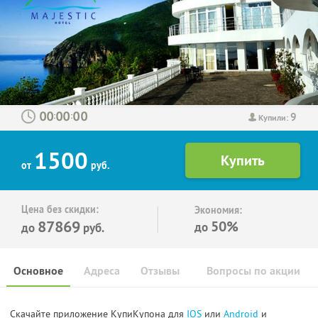
9
:
:
Купили:
1500
от
руб.
Цена без скидки:
Экономия:
87869
50%
до
до
руб.
Основное
Адреса
Отзывы
Вопросы по акции
Скачайте приложение КупиКупона для
IOS
или
Android
и