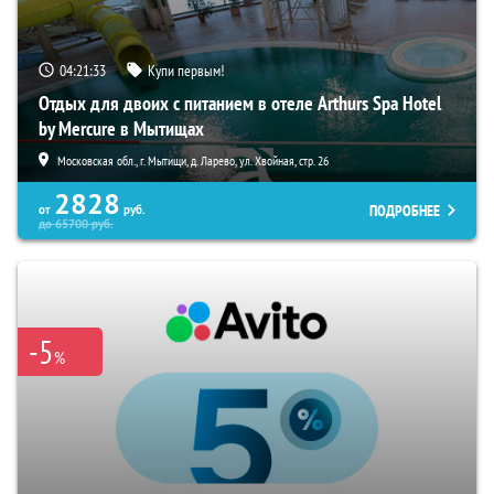
04:21:32
Купи первым!
Отдых для двоих с питанием в отеле Arthurs Spa Hotel
by Mercure в Мытищах
Московская обл., г. Мытищи, д. Ларево, ул. Хвойная, стр. 26
2828
ПОДРОБНЕЕ
от
руб.
до
65700
руб.
-5
%