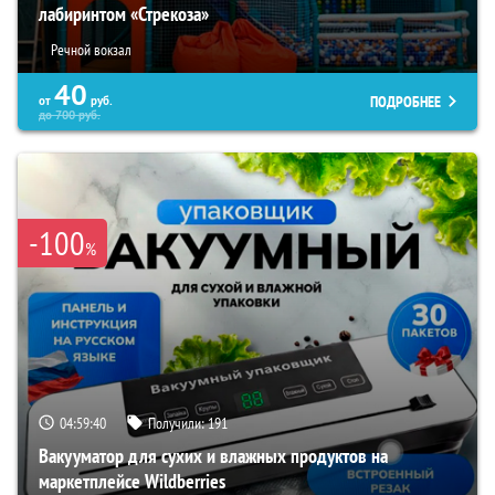
лабиринтом «Стрекоза»
Речной вокзал
40
ПОДРОБНЕЕ
от
руб.
до
700
руб.
-100
%
04:59:39
Получили:
191
Вакууматор для сухих и влажных продуктов на
маркетплейсе Wildberries