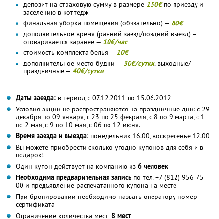
депозит на страховую сумму в размере
150€
по приезду и
заселению в коттедж
финальная уборка помещения (обязательно) —
80€
дополнительное время (ранний заезд/поздний выезд) –
оговаривается заранее —
10€/час
стоимость комплекта белья —
10€
дополнительное место будни —
30€/сутки
, выходные/
праздничные —
40€/сутки
-----
Даты заезда:
в период с 07.12.2011 по 15.06.2012
Условия акции не распространяются на праздничные дни: с 29
декабря по 09 января, с 23 по 25 февраля, с 8 по 9 марта, с 1
по 2 мая, с 9 по 10 мая, с 06 по 12 июня.
Время заезда и выезда:
понедельник 16.00, воскресенье 12.00
Вы можете приобрести сколько угодно купонов для себя и в
подарок!
Один купон действует на компанию из
6 человек
Необходима предварительная запись
по тел. +7 (812) 956-75-
00 и предъявление распечатанного купона на месте
При бронировании необходимо назвать оператору номер
сертификата
Ограничение количества мест:
8 мест