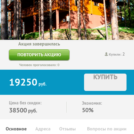
Акция завершилась
2
ПОВТОРИТЬ АКЦИЮ
Купили:
Человек проголосовало: 0
КУПИТЬ
19250
руб.
Цена без скидки:
Экономия:
38500
50%
руб.
Основное
Адреса
Отзывы
Вопросы по акции