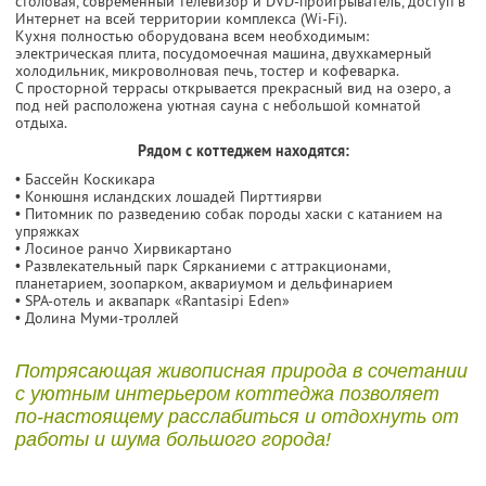
столовая, современный телевизор и DVD-проигрыватель, доступ в
Интернет на всей территории комплекса (Wi-Fi).
Кухня полностью оборудована всем необходимым:
электрическая плита, посудомоечная машина, двухкамерный
холодильник, микроволновая печь, тостер и кофеварка.
С просторной террасы открывается прекрасный вид на озеро, а
под ней расположена уютная сауна с небольшой комнатой
отдыха.
Рядом с коттеджем находятся:
• Бассейн Коскикара
• Конюшня исландских лошадей Пирттиярви
• Питомник по разведению собак породы хаски с катанием на
упряжках
• Лосиное ранчо Хирвикартано
• Развлекательный парк Сярканиеми с аттракционами,
планетарием, зоопарком, аквариумом и дельфинарием
• SPA-отель и аквапарк «Rantasipi Eden»
• Долина Муми-троллей
Потрясающая живописная природа в сочетании
с уютным интерьером коттеджа позволяет
по-настоящему расслабиться и отдохнуть от
работы и шума большого города!