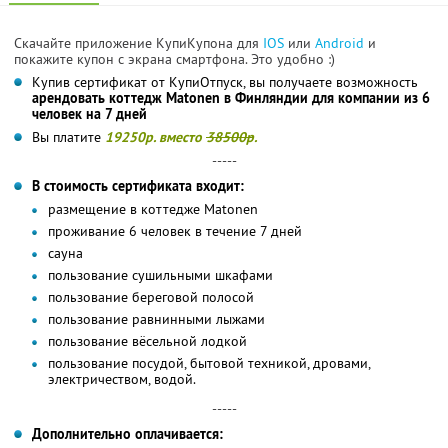
Скачайте приложение КупиКупона для
IOS
или
Android
и
покажите купон с экрана смартфона. Это удобно :)
Купив сертификат от КупиОтпуск, вы получаете возможность
арендовать коттедж Matonen в Финляндии для компании из 6
человек на 7 дней
Вы платите
19250р. вместо
38500р
.
-----
В стоимость сертификата входит:
размещение в коттедже Matonen
проживание 6 человек в течение 7 дней
сауна
пользование сушильными шкафами
пользование береговой полосой
пользование равнинными лыжами
пользование вёсельной лодкой
пользование посудой, бытовой техникой, дровами,
электричеством, водой.
-----
Дополнительно оплачивается: