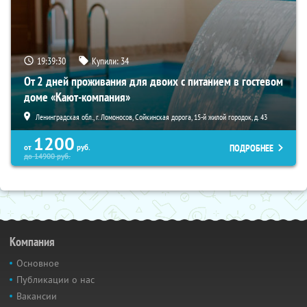
19:39:28
Купили:
34
От 2 дней проживания для двоих с питанием в гостевом
доме «Кают-компания»
Ленинградская обл., г. Ломоносов, Сойкинская дорога, 15-й жилой городок, д. 43
1200
ПОДРОБНЕЕ
от
руб.
до
14900
руб.
Компания
Основное
Публикации о нас
Вакансии