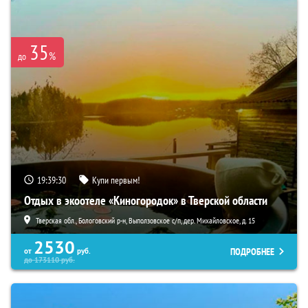
35
%
до
19:39:28
Купи первым!
Отдых в экоотеле «Киногородок» в Тверской области
Тверская обл., Бологовский р-н, Выползовское с/п, дер. Михайловское, д. 15
2530
ПОДРОБНЕЕ
от
руб.
до
173110
руб.