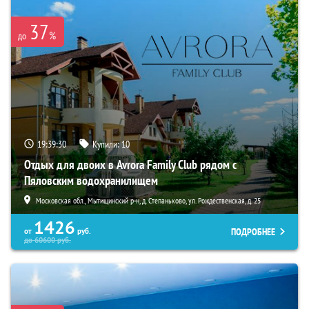
37
%
до
19:39:28
Купили:
10
Отдых для двоих в Avrora Family Club рядом с
Пяловским водохранилищем
Московская обл., Мытищинский р-н, д. Степаньково, ул. Рождественская, д. 25
1426
ПОДРОБНЕЕ
от
руб.
до
60600
руб.