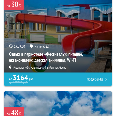
30
%
до
19:39:28
Купили:
22
Отдых в парк-отеле «Фестиваль»: питание,
аквакомплекс, детская анимация, Wi-Fi
Рязанская обл., Клепиковский район, пос. Чулис
3164
ПОДРОБНЕЕ
от
руб.
до
107880
руб.
48
%
до