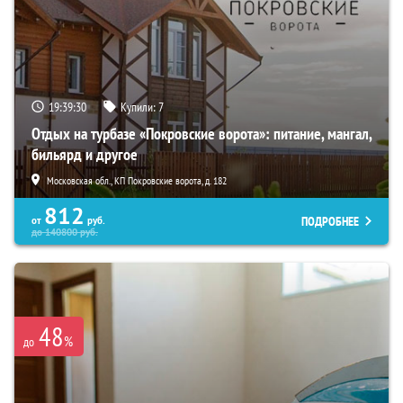
19:39:28
Купили:
7
Отдых на турбазе «Покровские ворота»: питание, мангал,
бильярд и другое
Московская обл., КП Покровские ворота, д. 182
812
ПОДРОБНЕЕ
от
руб.
до
140800
руб.
48
%
до