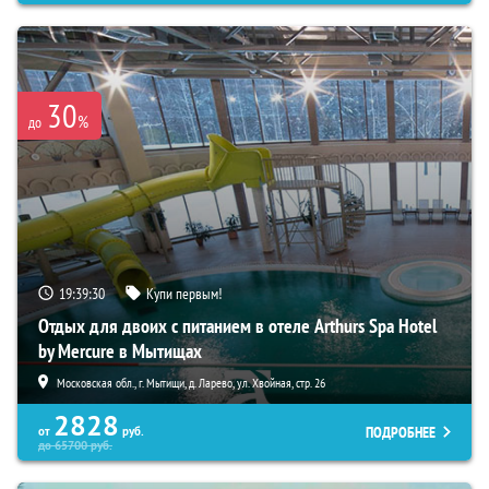
30
%
до
19:39:28
Купи первым!
Отдых для двоих с питанием в отеле Arthurs Spa Hotel
by Mercure в Мытищах
Московская обл., г. Мытищи, д. Ларево, ул. Хвойная, стр. 26
2828
ПОДРОБНЕЕ
от
руб.
до
65700
руб.