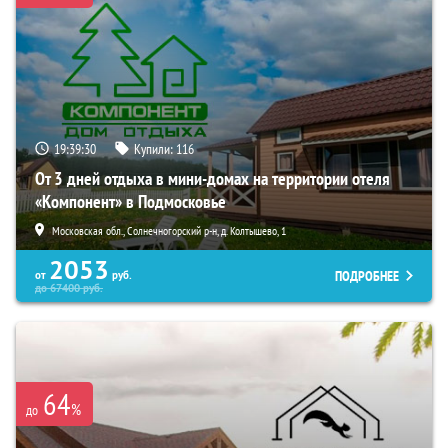
19:39:28
Купили:
116
От 3 дней отдыха в мини-домах на территории отеля
«Компонент» в Подмосковье
Московская обл., Солнечногорский р-н, д. Колтышево, 1
2053
ПОДРОБНЕЕ
от
руб.
до
67400
руб.
64
%
до