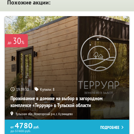
Похожие акции:
30
%
до
19:39:28
Купили:
8
Проживание в домике на выбор в загородном
комплексе «Терруар» в Тульской области
Тульская обл., Ясногорский р-н, с. Кузмищево
4780
ПОДРОБНЕЕ
от
руб.
до
57400
руб.