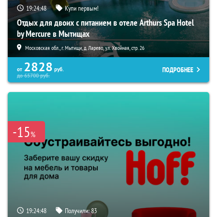
19:24:47
Купи первым!
Отдых для двоих с питанием в отеле Arthurs Spa Hotel
by Mercure в Мытищах
Московская обл., г. Мытищи, д. Ларево, ул. Хвойная, стр. 26
2828
ПОДРОБНЕЕ
от
руб.
до
65700
руб.
-15
%
19:24:47
Получили:
83