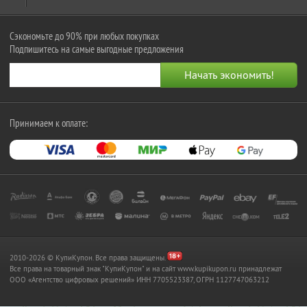
Сэкономьте до 90% при любых покупках
Подпишитесь на самые выгодные предложения
Принимаем к оплате:
2010-2026 © КупиКупон. Все права защищены.
Все права на товарный знак "КупиКупон" и на сайт www.kupikupon.ru принадлежат
OOO «Агентство цифровых решений» ИНН 7705523387, ОГРН 1127747063212