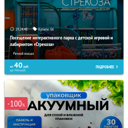
19:24:47
Купили:
66
Посещение интерактивного парка с детской игровой и
лабиринтом «Стрекоза»
Речной вокзал
40
ПОДРОБНЕЕ
от
руб.
до
700
руб.
-100
%