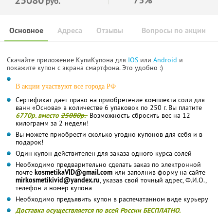
руб.
Основное
Адреса
Отзывы
Вопросы по акции
Скачайте приложение КупиКупона для
IOS
или
Android
и
покажите купон с экрана смартфона. Это удобно :)
В акции участвуют все города РФ
Сертификат дает право на приобретение комплекта соли для
ванн «Основа» в количестве 6 упаковок по 250 г. Вы платите
6770р. вместо
25080р.
Возможность сбросить вес на 12
килограмм за 2 недели!
Вы можете приобрести сколько угодно купонов для себя и в
подарок!
Один купон действителен для заказа одного курса солей
Необходимо предварительно сделать заказ по электронной
почте
kosmetikaVID@gmail.com
или заполнив форму на сайте
mirkosmetikivid@yandex.ru
, указав свой точный адрес, Ф.И.О.,
телефон и номер купона
Необходимо предъявить купон в распечатанном виде курьеру
Доставка осуществляется по всей России БЕСПЛАТНО.