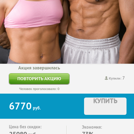
Акция завершилась
7
ПОВТОРИТЬ АКЦИЮ
Купили:
Человек проголосовало: 0
КУПИТЬ
6770
руб.
Цена без скидки:
Экономия:
25080
73%