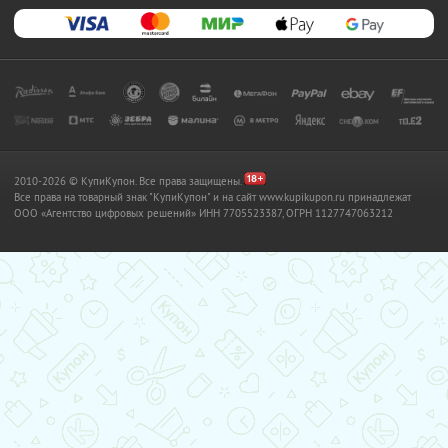
2010-2026 © КупиКупон. Все права защищены.
Все права на товарный знак "КупиКупон" и на сайт www.kupikupon.ru принадлежат
OOO «Агентство цифровых решений» ИНН 7705523387, ОГРН 1127747063212