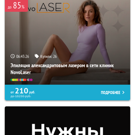
85
%
до
06:43:25
Купили:
26
Эпиляция александритовым лазером в сети клиник
NovoLaser
210
ПОДРОБНЕЕ
от
руб.
до
18250
руб.