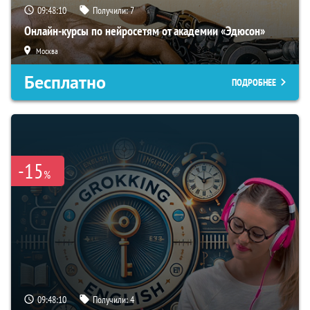
09:48:09
Получили:
7
Онлайн-курсы по нейросетям от академии «Эдюсон»
Москва
Бесплатно
ПОДРОБНЕЕ
-15
%
09:48:09
Получили:
4