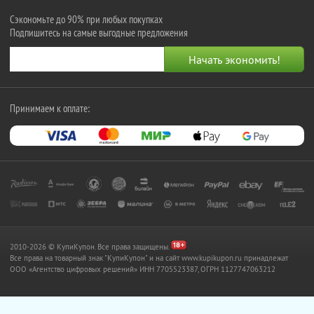
Сэкономьте до 90% при любых покупках
Подпишитесь на самые выгодные предложения
Принимаем к оплате:
2010-2026 © КупиКупон. Все права защищены.
Все права на товарный знак "КупиКупон" и на сайт www.kupikupon.ru принадлежат
OOO «Агентство цифровых решений» ИНН 7705523387, ОГРН 1127747063212