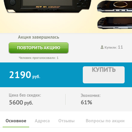
Акция завершилась
11
ПОВТОРИТЬ АКЦИЮ
Купили:
Человек проголосовало: 1
КУПИТЬ
2190
руб.
Цена без скидки:
Экономия:
5600
61%
руб.
Основное
Адреса
Отзывы
Вопросы по акции