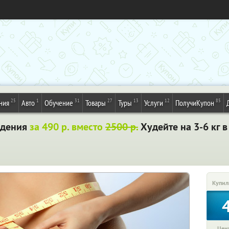
25
1
31
27
13
12
85
ния
Авто
Обучение
Товары
Туры
Услуги
ПолучиКупон
удения
за 490 р. вместо
2500 р.
Худейте на 3-6 кг в
Купил
Цена