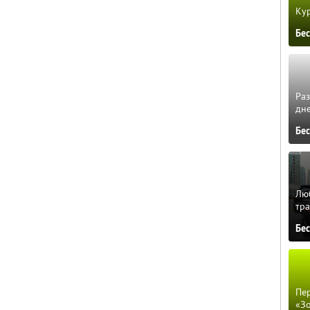
Кур
Бе
Ра
дне
Бе
Люб
тра
Бе
Пер
«З