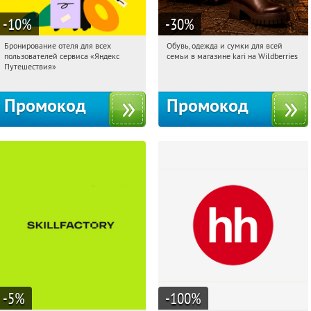
-10
%
-30
%
Бронирование отеля для всех
Обувь, одежда и сумки для всей
02:12:22
Получи первым!
02:12:22
Получили:
31
пользователей сервиса «Яндекс
семьи в магазине kari на Wildberries
Россия
Россия
Путешествия»
Промокод
Промокод
-5
%
-100
%