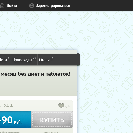
Войти
Зарегистрироваться
7
49
17
Дети
Промокоды
Отели
 месяц без диет и таблеток!
24
(0)
и:
490
КУПИТЬ
руб.
 без скидки: