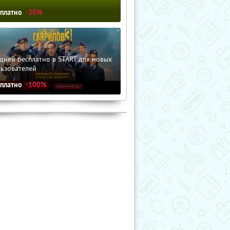
сплатно
-20%
дней бесплатно в START для новых
льзователей
сплатно
-100%