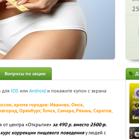
2
Вопросы по акции
Д
а для
IOS
или
Android
и покажите купон с экрана
Бро
пол
оссии, кроме городов: Иваново, Омск,
Пу
вгород, Оренбург, Томск, Самара, Рязань, Саратов,
Бе
я от центра «Открытие»
за 490 р. вместо
2500 р.
й
курс коррекции пищевого поведения
у людей с