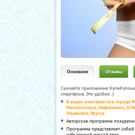
Основное
Отзывы
Скачайте приложение КупиКупон
смартфона. Это удобно :)
В акции участвуют все города Р
Магнитогорск, Нефтекамск, Н.Но
Ульяновск, Якутск.
Авторская программа похудени
Программа представляет собо
избыточной массой тела