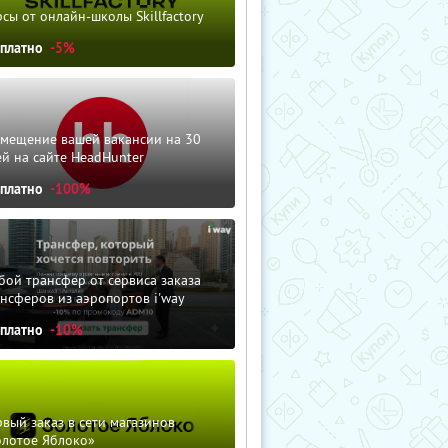
сы от онлайн-школы Skillfactory
сплатно
-5%
змещение вашей вакансии на 30
й на сайте HeadHunter
сплатно
-100%
ой трансфер от сервиса заказа
нсферов из аэропортов i'way
сплатно
-10%
вый заказ в сети магазинов
олотое Яблоко»