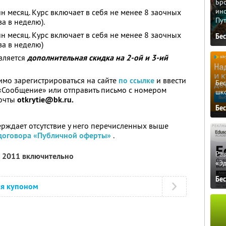
Бро
ино
н месяц. Курс включает в себя не менее 8 заочных
Пу
за в неделю).
н месяц. Курс включает в себя не менее 8 заочных
Бе
за в неделю)
вляется
дополнительная скидка на 2-ой и 3-ий
мо зарегистрироваться на сайте
по ссылке
и ввести
Бе
«Сообщение» или отправить письмо с номером
шк
почты
otkrytie@bk.ru.
Бе
ерждает отсутствие у него перечисленных выше
договора «Публичной оферты»
.
Ра
я 2011 включительно
«Э
Бе
ся купоном