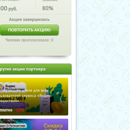
Экономия:
500
80%
руб.
Акция завершилась
ПОВТОРИТЬ АКЦИЮ
Человек проголосовало: 0
ругие акции партнера
нирование отеля для всех
ьзователей сервиса «Яндекс
тешествия»
сплатно
-10%