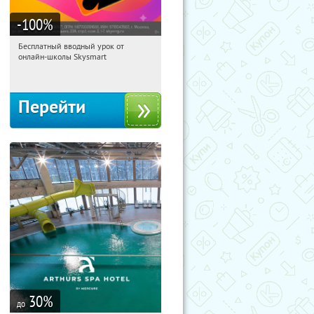
-100
%
Бесплатный вводный урок от
02:12:22
Получи первым!
онлайн-школы Skysmart
Россия
Перейти
30
%
до