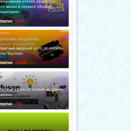
нирование отелей, квартир и
го жилья в сервисе «Яндекс
тешествия»
сплатно
-12%
сплатный вводный урок от онлайн-
олы Skysmart
сплатно
-100%
зличные курсы от онлайн-академии
дюсон»
сплатно
-5%