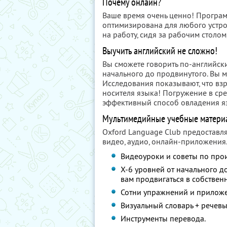
Почему онлайн?
Ваше время очень ценно! Програм
оптимизирована для любого устрой
на работу, сидя за рабочим столом
Выучить английский не сложно!
Вы сможете говорить по-английски
начального до продвинутого. Вы м
Исследования показывают, что вз
носителя языка! Погружение в ср
эффективный способ овладения я
Мультимедийные учебные материа
Oxford Language Club предоставл
видео, аудио, онлайн-приложения
Видеоуроки и советы по про
X-6 уровней от начального д
вам продвигаться в собствен
Сотни упражнений и приложе
Визуальный словарь + речевы
Инструменты перевода.