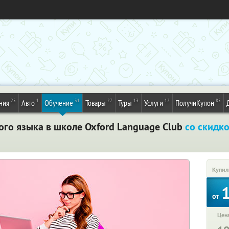
25
1
31
27
13
12
85
ния
Авто
Обучение
Товары
Туры
Услуги
ПолучиКупон
ого языка в школе Oxford Language Club
со скидк
Купил
от
Цена