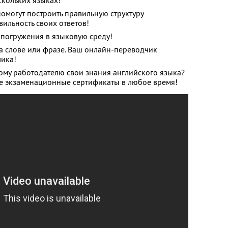
скольких языках!
омогут построить правильную структуру
ильность своих ответов!
 погружения в языковую среду!
а слове или фразе. Ваш онлайн-переводчик
лика!
ому работодателю свои знания английского языка?
е экзаменационные сертификаты в любое время!