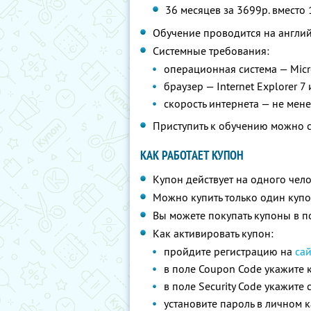
36 месяцев за 3699р. вместо
Обучение проводится на англи
Системные требования:
операционная система — Micro
браузер — Internet Explorer 7 
скорость интернета — не мене
Приступить к обучению можно с
КАК РАБОТАЕТ КУПОН
Купон действует на одного чел
Можно купить только один купо
Вы можете покупать купоны в п
Как активировать купон:
пройдите регистрацию на
сай
в поле Coupon Code укажите 
в поле Security Code укажите
установите пароль в личном 