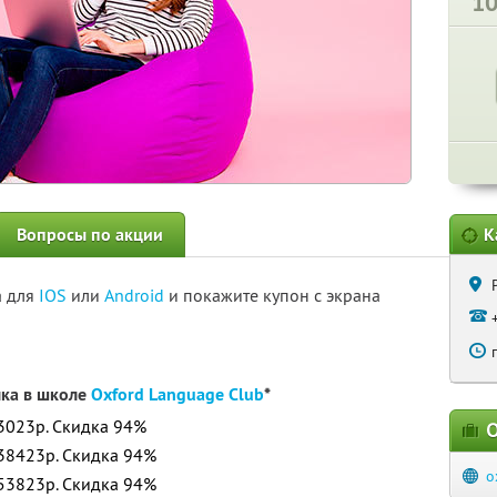
1
Вопросы по акции
К
а для
IOS
или
Android
и покажите купон с экрана
ыка в школе
Oxford Language Club
*
23023р.
Скидка 94%
О
 38423р.
Скидка 94%
o
 53823р.
Скидка 94%