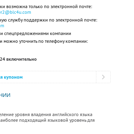
ки возможна только по электронной почте:
er2@blc4u.com
ную службу поддержки по электронной почте:
om
ими спецпредложениями компании
 можно уточнить по телефону компании:
024 включительно
ся купоном
НИИ
еление уровня владения английского языка
наиболее подходящий языковой уровень для