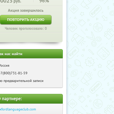
00023
96%
руб.
Акция завершилась
ПОВТОРИТЬ АКЦИЮ
Человек проголосовало: 0
ак нас найти
Россия
+7(800)731-81-59
по предварительной записи
 партнере:
xfordlanguageclub.com