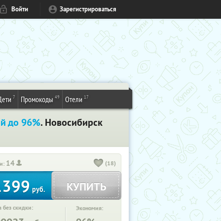
Войти
Зарегистрироваться
7
49
17
Дети
Промокоды
Отели
ой до 96%
. Новосибирск
14
(18)
и:
1399
КУПИТЬ
руб.
 без скидки:
Экономия: