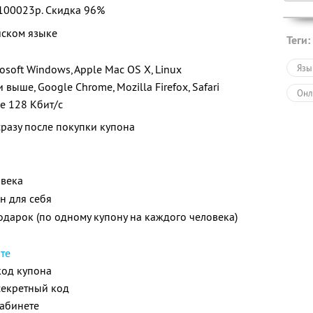
 100023р.
Скидка 96%
йском языке
Теги:
soft Windows, Apple Mac OS X, Linux
Язы
и выше, Google Chrome, Mozilla Firefox, Safari
Онл
е 128 Кбит/с
разу после покупки купона
овека
н для себя
одарок (по одному купону на каждого человека)
те
код купона
 секретный код
кабинете