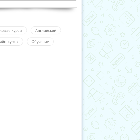
ковые курсы
Английский
айн-курсы
Обучение