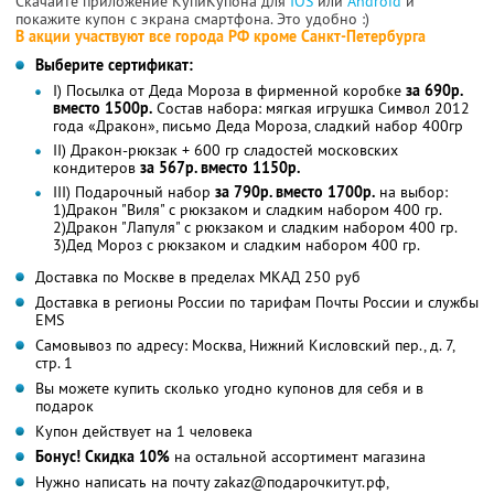
Скачайте приложение КупиКупона для
IOS
или
Android
и
покажите купон с экрана смартфона. Это удобно :)
В акции участвуют все города РФ кроме Санкт-Петербурга
Выберите сертификат:
I) Посылка от Деда Мороза в фирменной коробке
за 690р.
вместо 1500р.
Состав набора: мягкая игрушка Символ 2012
года «Дракон», письмо Деда Мороза, сладкий набор 400гр
II) Дракон-рюкзак + 600 гр сладостей московских
кондитеров
за 567р. вместо 1150р.
III) Подарочный набор
за 790р. вместо 1700р.
на выбор:
1)Дракон "Виля" с рюкзаком и сладким набором 400 гр.
2)Дракон "Лапуля" с рюкзаком и сладким набором 400 гр.
3)Дед Мороз с рюкзаком и сладким набором 400 гр.
Доставка по Москве в пределах МКАД 250 руб
Доставка в регионы России по тарифам Почты России и службы
EMS
Самовывоз по адресу: Москва, Нижний Кисловский пер., д. 7,
стр. 1
Вы можете купить сколько угодно купонов для себя и в
подарок
Купон действует на 1 человека
Бонус! Скидка 10%
на остальной ассортимент магазина
Нужно написать на почту zakaz@подарочкитут.рф,