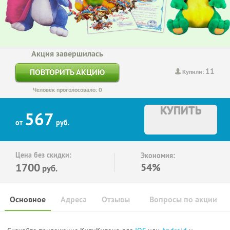
Акция завершилась
11
ПОВТОРИТЬ АКЦИЮ
Купили:
Человек проголосовало: 0
КУПИТЬ
567
от
руб.
Цена без скидки:
Экономия:
1700
54%
руб.
Основное
Адреса
Отзывы
Вопросы по акции