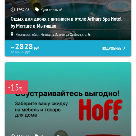
12:52:05
Купи первым!
Отдых для двоих с питанием в отеле Arthurs Spa Hotel
by Mercure в Мытищах
Московская обл., г. Мытищи, д. Ларево, ул. Хвойная, стр. 26
2828
ПОДРОБНЕЕ
от
руб.
до
65700
руб.
-15
%