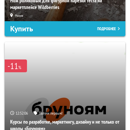
Нож роликовый для фигурной нарезки теста на
маркетплейсе Wildberries
Россия
Купить
ПОДРОБНЕЕ
-11
%
12:52:05
Получи первым!
Курсы по разработке, маркетингу, дизайну и не только от
школы «Бруноям»