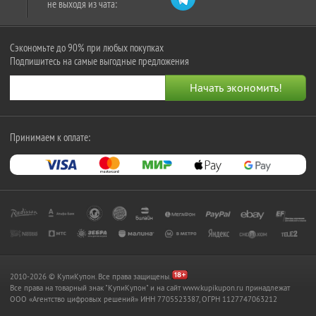
не выходя из чата:
Сэкономьте до 90% при любых покупках
Подпишитесь на самые выгодные предложения
Принимаем к оплате:
2010-2026 © КупиКупон. Все права защищены.
Все права на товарный знак "КупиКупон" и на сайт www.kupikupon.ru принадлежат
OOO «Агентство цифровых решений» ИНН 7705523387, ОГРН 1127747063212