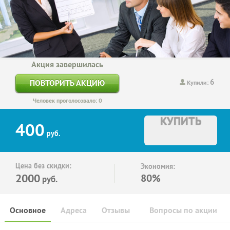
Акция завершилась
6
ПОВТОРИТЬ АКЦИЮ
Купили:
Человек проголосовало: 0
КУПИТЬ
400
руб.
Цена без скидки:
Экономия:
2000
80%
руб.
Основное
Адреса
Отзывы
Вопросы по акции