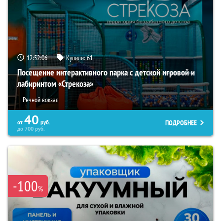
12:52:05
Купили:
61
Посещение интерактивного парка с детской игровой и
лабиринтом «Стрекоза»
Речной вокзал
40
ПОДРОБНЕЕ
от
руб.
до
700
руб.
-100
%