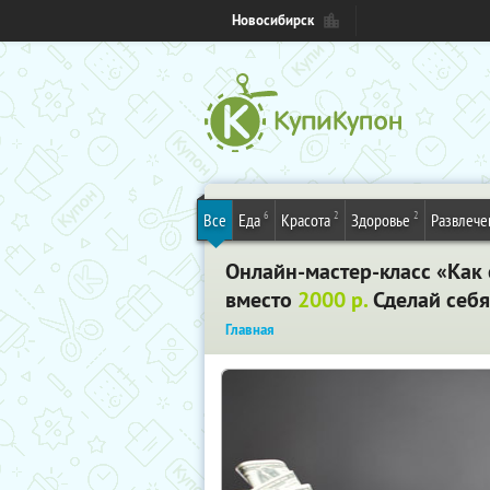
Новосибирск
6
2
2
Все
Еда
Красота
Здоровье
Развлече
Онлайн-мастер-класс «Как 
вместо
2000 р.
Сделай себя
Главная