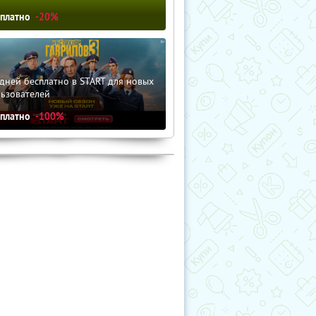
сплатно
-20%
дней бесплатно в START для новых
льзователей
сплатно
-100%