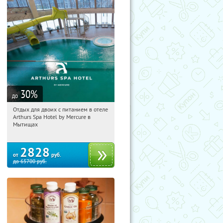
30
%
до
Отдых для двоих с питанием в отеле
18:23:11
Купи первым!
Arthurs Spa Hotel by Mercure в
Московская обл., г. Мытищи, д.
Мытищах
Ларево, ул. Хвойная, стр. 26
2828
от
руб.
до
65700
руб.