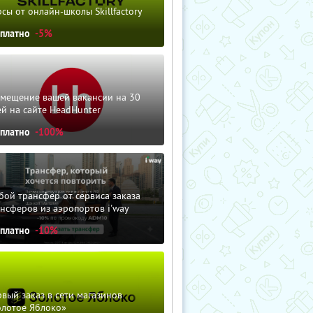
сы от онлайн-школы Skillfactory
сплатно
-5%
змещение вашей вакансии на 30
й на сайте HeadHunter
сплатно
-100%
ой трансфер от сервиса заказа
нсферов из аэропортов i'way
сплатно
-10%
вый заказ в сети магазинов
олотое Яблоко»