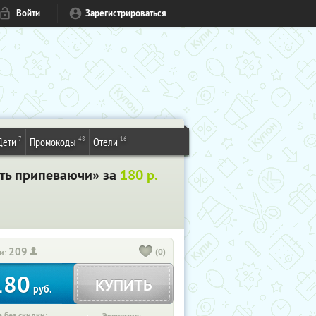
Войти
Зарегистрироваться
7
48
16
Дети
Промокоды
Отели
ить припеваючи» за
180 р.
209
(0)
и:
180
КУПИТЬ
руб.
 без скидки: