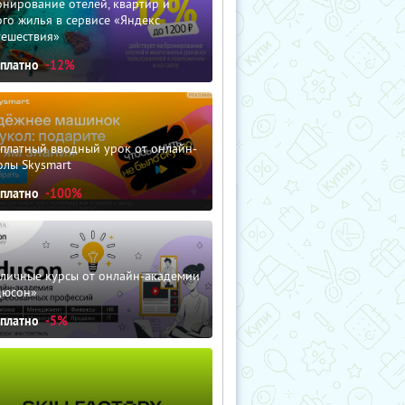
нирование отелей, квартир и
го жилья в сервисе «Яндекс
тешествия»
сплатно
-12%
сплатный вводный урок от онлайн-
олы Skysmart
сплатно
-100%
зличные курсы от онлайн-академии
дюсон»
сплатно
-5%