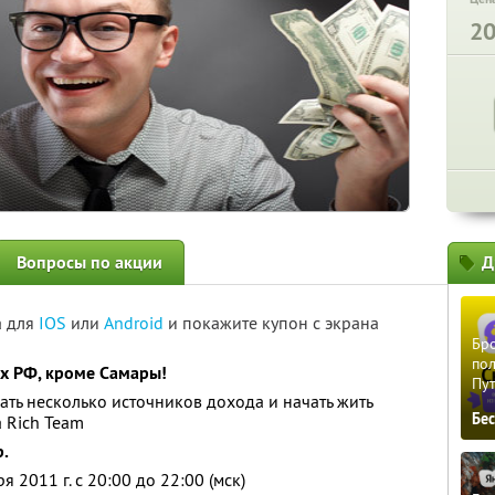
2
Вопросы по акции
Д
а для
IOS
или
Android
и покажите купон с экрана
Бро
пол
ах РФ, кроме Самары!
Пу
ать несколько источников дохода и начать жить
Бе
 Rich Team
р.
 2011 г. с 20:00 до 22:00 (мск)