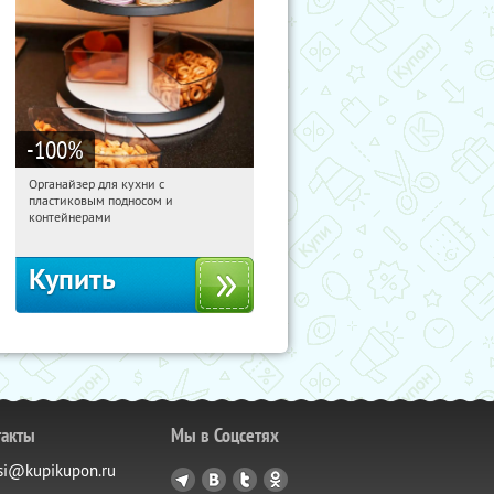
-100
%
Органайзер для кухни с
18:23:11
Получили:
312
пластиковым подносом и
Россия
контейнерами
Купить
такты
Мы в Соцсетях
si@kupikupon.ru