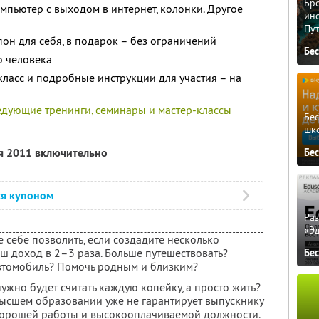
Бро
мпьютер с выходом в интернет, колонки. Другое
ино
Пу
он для себя, в подарок – без ограничений
Бе
о человека
класс и подробные инструкции для участия – на
едующие тренинги, семинары и мастер-классы
Бе
шк
ря 2011 включительно
Бе
ся купоном
Ра
«Э
е себе позволить, если создадите несколько
ш доход в 2–3 раза. Больше путешествовать?
Бе
автомобиль? Помочь родным и близким?
 нужно будет считать каждую копейку, а просто жить?
высшем образовании уже не гарантирует выпускнику
 хорошей работы и высокооплачиваемой должности.