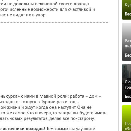
сии не довольны величиной своего дохода.
Кур
многочисленные возможности для счастливой и
Бе
ас не видят их в упор.
Ра
дне
Бе
Люб
тра
ень сурка» с нами в главной роли: работа – дом –
Бе
ыходных – отпуск в Турции раз в год…
й жизни и ждут, когда она наступит. Она не
то же самое, что и вчера, то завтра вы будете иметь
ждать новых результатов, делая все по-старому.
Пер
 источники доходов!
Тем самым вы улучшите
«З