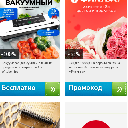
-100
%
-33
%
Вакууматор для сухих и влажных
Скидка 1000р. на первый заказ на
18:23:11
Получили:
186
18:23:11
Получили:
18
продуктов на маркетплейсе
маркетплейсе цветов и подарков
Россия
Россия
Wildberries
«Флаувау»
Бесплатно
Промокод