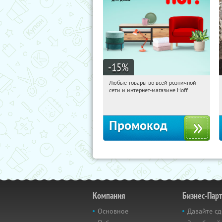
-15
%
Любые товары во всей розничной
18:23:11
Получили:
83
сети и интернет-магазине Hoff
Москва, 1-й Волоколамский проезд,
10с1
Промокод
Компания
Бизнес-Пар
Основное
Давайте сд