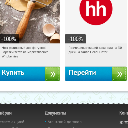
-100
%
-100
%
Нож роликовый для фигурной
Размещение вашей вакансии на 30
18:23:11
Получили:
266
18:23:11
Получили:
2
нарезки теста на маркетплейсе
дней на сайте HeadHunter
Россия
Россия
Wildberries
Купить
Перейти
тнёрам
Документы
Кон
елаем акцию!
Агентский договор
spro