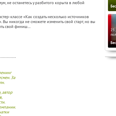
ум, не останетесь у разбитого корыта в любой
Бе
астер-классе
«Как создать несколько источников
. Вы никогда не сможете изменить свой старт, но вы
нить свой финиш…
25 
по
Бе
ренинг
смен. За
лн.
, автор
в,
ти.
омпании.
чатки