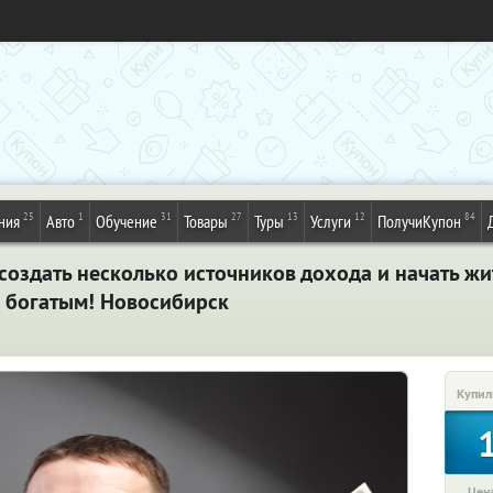
25
1
31
27
13
12
84
ния
Авто
Обучение
Товары
Туры
Услуги
ПолучиКупон
создать несколько источников дохода и начать ж
 богатым! Новосибирск
Купил
Цена