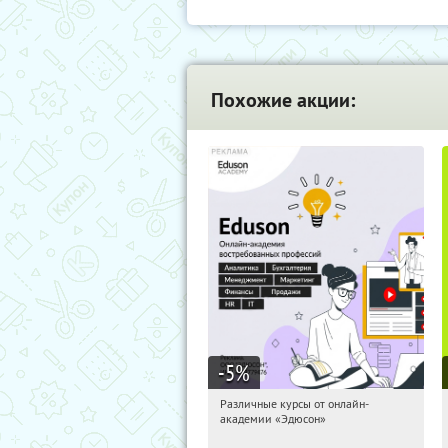
Похожие акции:
-5
%
Различные курсы от онлайн-
17:19:25
Получили:
2
академии «Эдюсон»
Россия