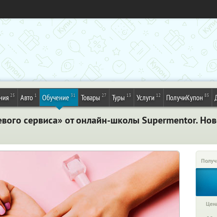
25
1
31
27
13
12
85
ния
Авто
Обучение
Товары
Туры
Услуги
ПолучиКупон
евого сервиса» от онлайн-школы Supermentor. Но
Получ
Цена