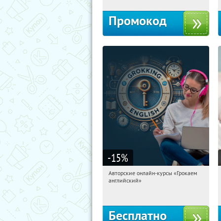
Промокод
-15
%
Авторские онлайн-курсы «Грокаем
17:19:25
Получили:
4
английский»
Россия
Бесплатно