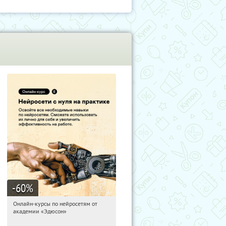
-60
%
Онлайн-курсы по нейросетям от
17:19:25
Получили:
6
академии «Эдюсон»
Москва