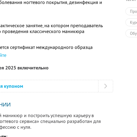
болевания ногтевого покрытия, дезинфекция и
Про
Кур
ктическое занятие, на котором преподаватель
 проведения классического маникюра
Обу
ется сертификат международного образца
йте
бря 2025 включительно
ся купоном
НИИ
й маникюр и построить успешную карьеру в
огтевого сервиса» специально разработан для
фессию с нуля.
ите: