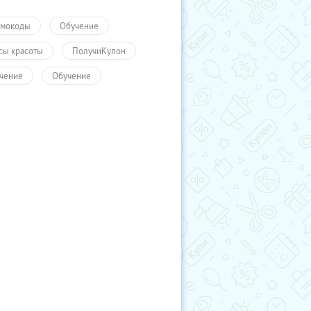
мокоды
Обучение
сы красоты
ПолучиКупон
чение
Обучение