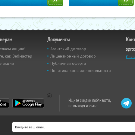
тнёрам
Документы
Кон
елаем акцию!
Агентский договор
spro
е, как Вебмастер
Лицензионный договор
Связ
е акции
Публичная оферта
Политика конфиденциальности
Ищите скидки поблизости,
не выходя из чата: