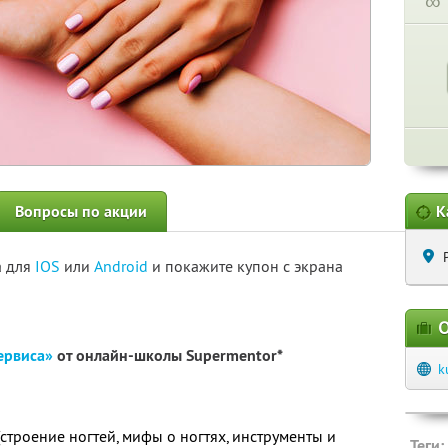
∞
Вопросы по акции
К
а для
IOS
или
Android
и покажите купон с экрана
О
ервиса»
от онлайн-школы Supermentor*
k
(строение ногтей, мифы о ногтях, инструменты и
Теги: