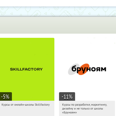
-5
%
-11
%
Курсы от онлайн-школы Skillfactory
Курсы по разработке, маркетингу,
17:19:25
Получи первым!
17:19:25
Получи первым!
дизайну и не только от школы
Россия
Россия
«Бруноям»