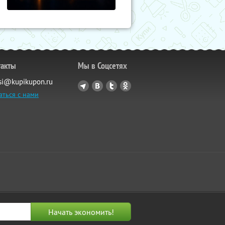
такты
Мы в Соцсетях
si@kupikupon.ru
аться с нами