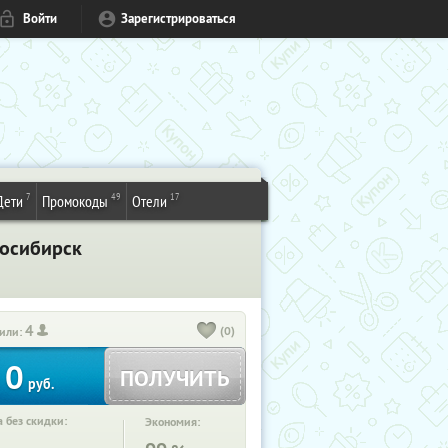
Войти
Зарегистрироваться
7
49
17
Дети
Промокоды
Отели
восибирск
4
(0)
или:
0
ПОЛУЧИТЬ
руб.
 без скидки:
Экономия: