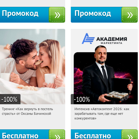
Промокод
Промокод
-100
%
-100
%
Тренинг «Как вернуть в постель
Интенсив «Автоконтент 2026: как
17:19:25
Получили:
16
17:19:25
Получили:
4
страсть» от Оксаны Бачинской
зарабатывать там, где еще нет
Россия
Россия
конкурентов»
Бесплатно
Бесплатно