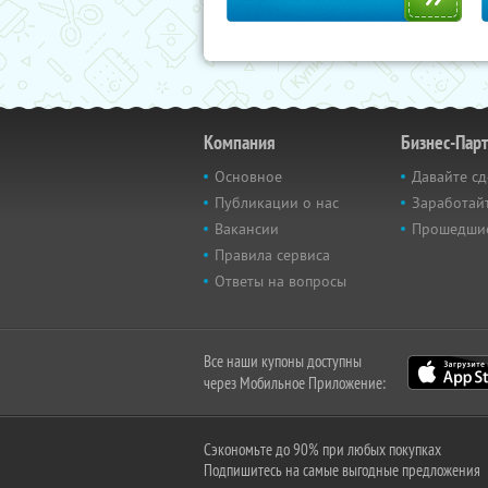
Компания
Бизнес-Пар
Основное
Давайте сд
Публикации о нас
Заработайт
Вакансии
Прошедши
Правила сервиса
Ответы на вопросы
Все наши купоны доступны
через Мобильное Приложение:
Сэкономьте до 90% при любых покупках
Подпишитесь на самые выгодные предложения