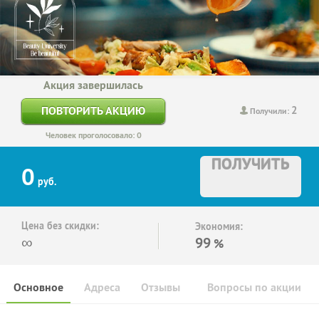
Акция завершилась
2
ПОВТОРИТЬ АКЦИЮ
Получили:
Человек проголосовало: 0
ПОЛУЧИТЬ
0
руб.
Цена без скидки:
Экономия:
∞
99
%
Основное
Адреса
Отзывы
Вопросы по акции