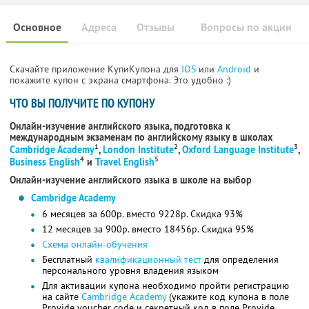
Основное
Адреса
Отзывы
Вопросы по акции
Скачайте приложение КупиКупона для
IOS
или
Android
и
покажите купон с экрана смартфона. Это удобно :)
ЧТО ВЫ ПОЛУЧИТЕ ПО КУПОНУ
Онлайн-изучение английского языка, подготовка к
международным экзаменам по английскому языку в школах
1
2
3
Cambridge Academy
,
London Institute
,
Oxford Language Institute
,
4
5
Business English
и
Travel English
Онлайн-изучение английского языка в школе на выбор
Cambridge Academy
6 месяцев за 600р. вместо 9228р. Скидка 93%
12 месяцев за 900р. вместо 18456р. Скидка 95%
Схема онлайн-обучения
Бесплатный
квалификационный тест
для определения
персонального уровня владения языком
Для активации купона необходимо пройти регистрацию
на сайте
Cambridge Academy
(укажите код купона в поле
Provide voucher code и секретный код в поле Provide