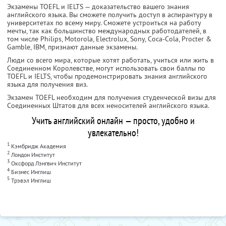
Экзамены TOEFL и IELTS — доказательство вашего знания
английского языка. Вы сможете получить доступ в аспирантуру в
университетах по всему миру. Сможете устроиться на работу
мечты, так как большинство международных работодателей, в
том числе Philips, Motorola, Electrolux, Sony, Coca-Cola, Procter &
Gamble, IBM, признают данные экзамены.
Люди со всего мира, которые хотят работать, учиться или жить в
Соединенном Королевстве, могут использовать свои баллы по
TOEFL и IELTS, чтобы продемонстрировать знания английского
языка для получения виз.
Экзамен TOEFL необходим для получения студенческой визы для
Соединенных Штатов для всех неносителей английского языка.
Учить английский онлайн — просто, удобно и
увлекательно!
1
Кэмбридж Академия
2
Лондон Институт
3
Оксфорд Лэнгвич Институт
4
Бизнес Инглиш
5
Трэвэл Инглиш