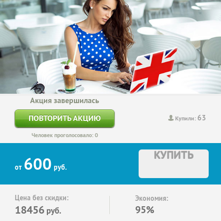
Акция завершилась
63
ПОВТОРИТЬ АКЦИЮ
Купили:
Человек проголосовало: 0
КУПИТЬ
600
от
руб.
Цена без скидки:
Экономия:
18456
95%
руб.