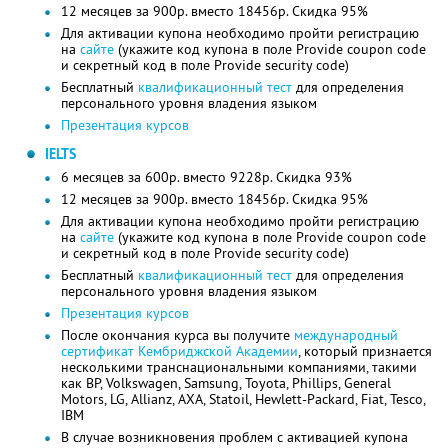
12 месяцев за 900р. вместо 18456р. Скидка 95%
Для активации купона необходимо пройти регистрацию
на
сайте
(укажите код купона в поле Provide coupon code
и секретный код в поле Provide security code)
Бесплатный
квалификационный тест
для определения
персонального уровня владения языком
Презентация курсов
IELTS
6 месяцев за 600р. вместо 9228р. Скидка 93%
12 месяцев за 900р. вместо 18456р. Скидка 95%
Для активации купона необходимо пройти регистрацию
на
сайте
(укажите код купона в поле Provide coupon code
и секретный код в поле Provide security code)
Бесплатный
квалификационный тест
для определения
персонального уровня владения языком
Презентация курсов
После окончания курса вы получите
международный
сертификат Кембриджской Академии
, который признается
несколькими транснациональными компаниями, такими
как BP, Volkswagen, Samsung, Toyota, Phillips, General
Motors, LG, Allianz, AXA, Statoil, Hewlett-Packard, Fiat, Tesco,
IBM
В случае возникновения проблем с активацией купона