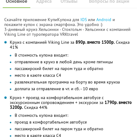
Основное
Адреса
Отзывы
Вопросы по акции
Скачайте приложение КупиКупона для
IOS
или
Android
и
покажите купон с экрана смартфона. Это удобно :)
3-дневный круиз Хельсинки - Стокгольм - Хельсинки с компанией
Viking Line от туроператора VRKtravel
Круиз с компанией Viking Line за
890р. вместо 1500р.
Скидка
41%
В стоимость купона входит:
отправление в круиз в любой день кроме пятницы
пассажирский билет на паром туда и обратно
место в каюте класса C4
развлекательная программа на борту во время круиза
доплата за отправление в чт. и сб. - 10 евро
Круиз + проезд на комфортабельном автобусе с
экскурсионным сопровождением + экскурсии за
1790р. вместо
3200р.
Скидка 44%
В стоимость купона входит:
проезд в комфортабельном автобусе
пассажирский билет на паром туда и обратно
место в каюте класса C4