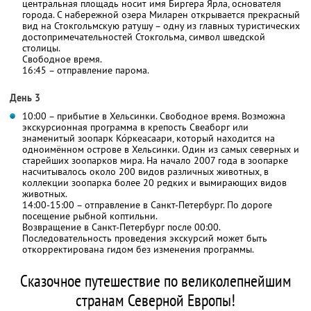
центральная площадь носит имя Биргера Ярла, основателя
города. С набережной озера Миларен открывается прекрасный
вид на Стокгольмскую ратушу – одну из главных туристических
достопримечательностей Стокгольма, символ шведской
столицы.
Свободное время.
16:45 – отправление парома.
День 3
10:00 – прибытие в Хельсинки. Свободное время. Возможна
экскурсионная программа в крепость Свеаборг или
знаменитый зоопарк Ко́ркеасаари, который находится на
одноимённом острове в Хельсинки. Один из самых северных и
старейших зоопарков мира. На начало 2007 года в зоопарке
насчитывалось около 200 видов различных животных, в
коллекции зоопарка более 20 редких и вымирающих видов
животных.
14:00-15:00 – отправление в Санкт-Петербург. По дороге
посещение рыбной коптильни.
Возвращение в Санкт-Петербург после 00:00.
Последовательность проведения экскурсий может быть
откорректирована гидом без изменения программы.
Сказочное путешествие по великолепнейшим
странам Северной Европы!