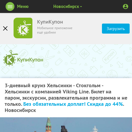
Меню
Новосибирск
КупиКупон
Мобильное приложение
Загрузить
ещё удобнее
3-дневный круиз Хельсинки - Стокгольм -
Хельсинки с компанией Viking Line. Билет на
паром, экскурсии, развлекательная программа и не
только.
Без обязательных доплат! Скидка до 44%
.
Новосибирск