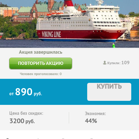
Акция завершилась
109
ПОВТОРИТЬ АКЦИЮ
Купили:
Человек проголосовало: 0
КУПИТЬ
890
от
руб.
Цена без скидки:
Экономия:
3200
44%
руб.