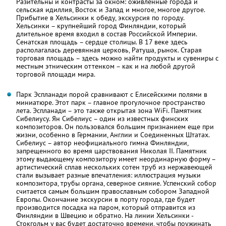
Разительны и контрасты за окном: оживленные города и
сельская идиллия, Восток и Запад и многое, многое другое.
Прибытие в Хельсинки к обеду, экскурсия по городу.
Хельсинки – крупнейший город Финляндии, который
длительное время входил в состав Российской Империи.
Сенатская площадь – сердце столицы. В 17 веке здесь
располагалась деревянная церковь, Ратуша, рынок. Старая
торговая площадь – здесь можно найти продукты и сувениры с
местным этническим оттенком – как и на любой другой
торговой площади мира.
Парк Эспланади порой сравнивают с Елисейскими полями в
миниатюре. Этот парк – главное прогулочное пространство
лета. Эспланади – это также открытая зона WiFi. Памятник
Сибелиусу. Ян Сибелиус – один из известных финских
композиторов. Он пользовался большим признанием еще при
жизни, особенно в Германии, Англии и Соединенных Штатах.
Сибелиус – автор неофициального гимна Финляндии,
запрещенного во время царствования Николая II. Памятник
этому выдающему композитору имеет неординарную форму –
артистический сплав нескольких сотен труб из нержавеющей
стали вызывает разные впечатления: иллюстрация музыки
композитора, трубы органа, северное сияние. Успенский собор
считается самым большим православным собором Западной
Европы. Окончание экскурсии в порту города, где будет
производится посадка на паром, который отправится из
Финляндии в Швецию и обратно. На линии Хельсинки -
Стокгольм у вас будет достаточно времени, чтобы поужинать