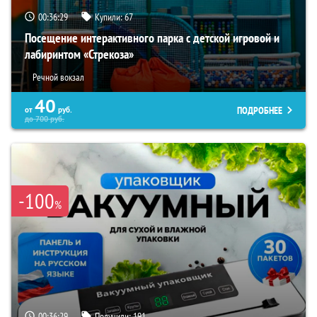
00:36:28
Купили:
67
Посещение интерактивного парка с детской игровой и
лабиринтом «Стрекоза»
Речной вокзал
40
ПОДРОБНЕЕ
от
руб.
до
700
руб.
-100
%
00:36:28
Получили:
191