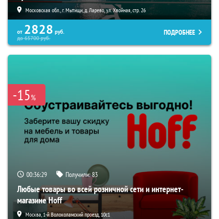
Московская обл., г. Мытищи, д. Ларево, ул. Хвойная, стр. 26
2828
ПОДРОБНЕЕ
от
руб.
до
65700
руб.
-15
%
00:36:28
Получили:
83
Любые товары во всей розничной сети и интернет-
магазине Hoff
Москва, 1-й Волоколамский проезд, 10с1