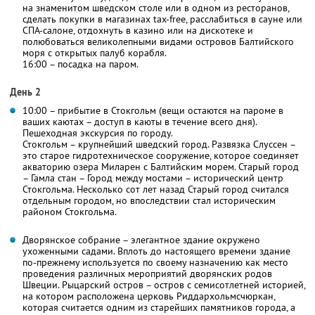
на знаменитом шведском столе или в одном из ресторанов,
сделать покупки в магазинах tax-free, расслабиться в сауне или
СПА-салоне, отдохнуть в казино или на дискотеке и
полюбоваться великолепными видами островов Балтийского
моря с открытых палуб корабля.
16:00 – посадка на паром.
День 2
10:00 – прибытие в Стокгольм (вещи остаются на пароме в
ваших каютах – доступ в каюты в течение всего дня).
Пешеходная экскурсия по городу.
Стокгольм – крупнейший шведский город. Развязка Слуссен –
это старое гидротехническое сооружение, которое соединяет
акваторию озера Миларен с Балтийским морем. Старый город
– Гамла стан – Город между мостами – исторический центр
Стокгольма. Несколько сот лет назад Старый город считался
отдельным городом, но впоследствии стал историческим
районом Стокгольма.
Дворянское собрание – элегантное здание окружено
ухоженными садами. Вплоть до настоящего времени здание
по-прежнему используется по своему назначению как место
проведения различных мероприятий дворянских родов
Швеции. Рыцарский остров – остров с семисотлетней историей,
на котором расположена церковь Риддархольмсчюркан,
которая считается одним из старейших памятников города, а