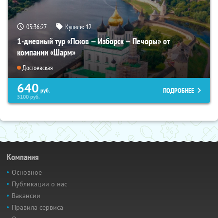
03:36:25
Купили:
12
1-дневный тур «Псков — Изборск — Печоры» от
компании «Шарм»
Достоевская
640
ПОДРОБНЕЕ
руб.
5100
руб.
Компания
Основное
Публикации о нас
Вакансии
Правила сервиса