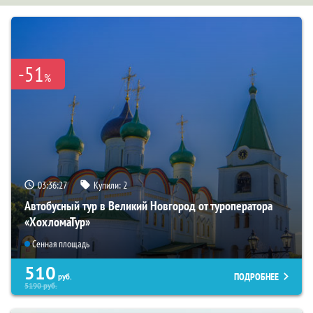
-51
%
03:36:25
Купили:
2
Автобусный тур в Великий Новгород от туроператора
«ХохломаТур»
Сенная площадь
510
ПОДРОБНЕЕ
руб.
5190
руб.