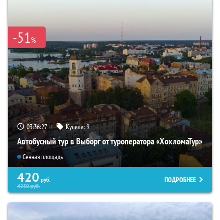
-51
%
03:36:25
Купили:
9
Автобусный тур в Выборг от туроператора «ХохломаТур»
Сенная площадь
420
ПОДРОБНЕЕ
руб.
4230
руб.