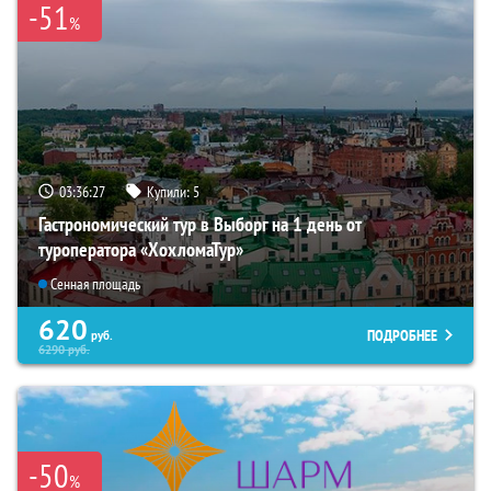
-51
%
03:36:25
Купили:
5
Гастрономический тур в Выборг на 1 день от
туроператора «ХохломаТур»
Сенная площадь
620
ПОДРОБНЕЕ
руб.
6290
руб.
-50
%