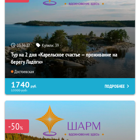
03:36:25
Купили:
39
Тур на 2 дня «Карельское счастье — проживание на
берегу Ладоги»
Достоевская
1740
ПОДРОБНЕЕ
руб.
13900
руб.
-50
%