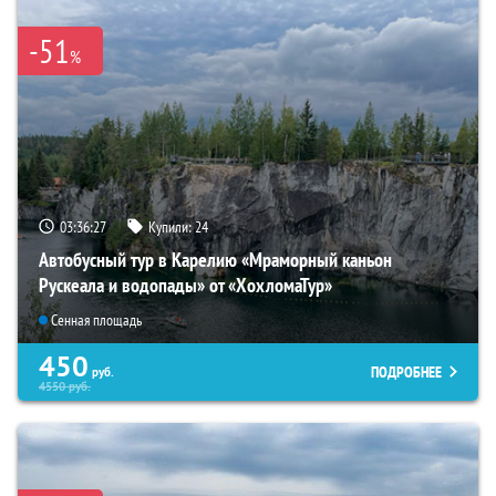
-51
%
03:36:25
Купили:
24
Автобусный тур в Карелию «Мраморный каньон
Рускеала и водопады» от «ХохломаТур»
Сенная площадь
450
ПОДРОБНЕЕ
руб.
4550
руб.