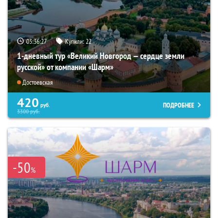
03:36:25
Купили:
22
1-дневный тур «Великий Новгород — сердце земли
русской» от компании «Шарм»
Достоевская
420
ПОДРОБНЕЕ
руб.
3300
руб.
-50
%