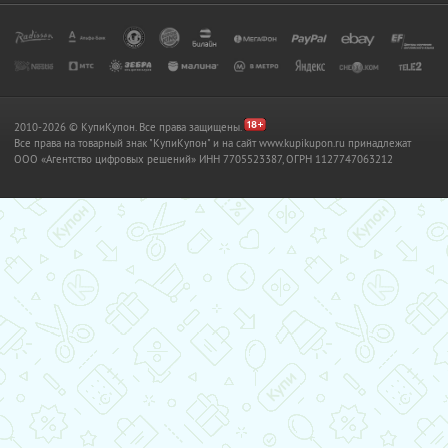
2010-2026 © КупиКупон. Все права защищены.
Все права на товарный знак "КупиКупон" и на сайт www.kupikupon.ru принадлежат
OOO «Агентство цифровых решений» ИНН 7705523387, ОГРН 1127747063212