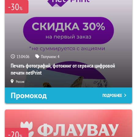
-30
%
13:04:04
Получили:
4
Печать фотографий, фотокниг от сервиса цифровой
печати netPrint
Россия
Промокод
ПОДРОБНЕЕ
-20
%