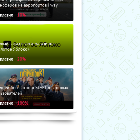
нсферов из аэропортов i'way
сплатно
-10%
вый заказ в сети магазинов
олотое Яблоко»
сплатно
-20%
дней бесплатно в START для новых
льзователей
сплатно
-100%