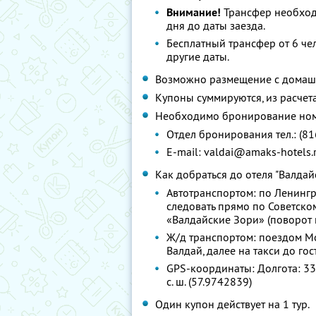
Внимание!
Трансфер необходи
дня до даты заезда.
Бесплатный трансфер от 6 че
другие даты.
Возможно размещение с домашни
Купоны суммируются, из расчета 1
Необходимо бронирование номе
Отдел бронирования тел.: (81
E-mail: valdai@amaks-hotels.
Как добраться до отеля "Валдайс
Автотранспортом: по Ленингра
следовать прямо по Советско
«Валдайские Зори» (поворот н
Ж/д транспортом: поездом Мос
Валдай, далее на такси до гос
GPS-координаты: Долгота: 33° 1
с. ш. (57.9742839)
Один купон действует на 1 тур.