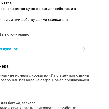
ловека.
е количество купонов как для себя, так и в
ся с другими действующими скидками и
012 включительно
ся купоном
мера.
натные номера с кроватью «King size» или с двумя
 озеро или без вида на озеро. Номер предназначен
для багажа, зеркало.
калом, стул, кровать, прикроватные тумбочки,