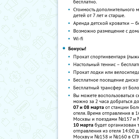
бесплатно.
Стоимость дополнительного ме
детей от 7 лет и старше.
Аренда детской кроватки — б
Возможно размещение с домаш
Wi-fi
Бонусы!
Прокат спортинвентаря (лыжи 
Настольный теннис – бесплат
Прокат лодки или велосипеда
Бесплатное посещение дискоте
Бесплатный трансфер от Боло
Вы можете воспользоваться 
можно за 2 часа добраться до
07 и 08 марта
от станции Бол
отеля. Время отправления в
Москвы и поездами №157 и 
10 марта
будет организован т
отправления из отеля 14:00 
Москву и №158 и №160 в СП