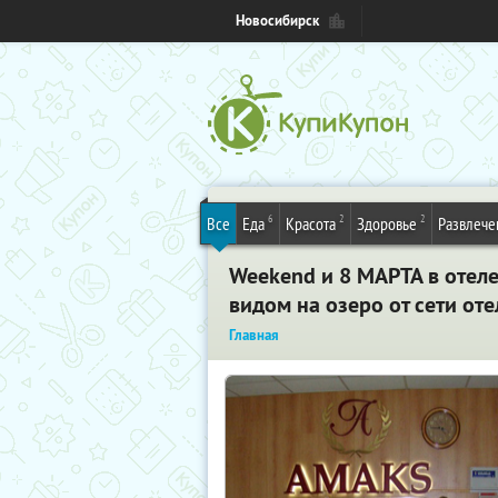
Новосибирск
6
2
2
Все
Еда
Красота
Здоровье
Развлече
Weekend и 8 МАРТА в отел
видом на озеро от сети от
Главная