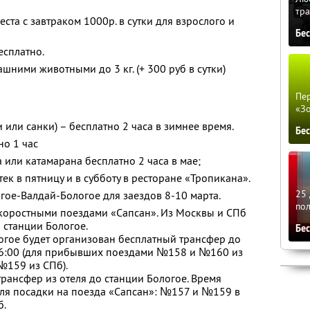
тра
ста с завтраком 1000р. в сутки для взрослого и
Бе
есплатно.
ними животными до 3 кг. (+ 300 руб в сутки)
Пер
«З
или санки) – бесплатно 2 часа в зимнее время.
Бе
но 1 час
 или катамарана бесплатно 2 часа в мае;
к в пятницу и в субботу в ресторане «Тропикана».
25 
гое-Валдай-Бологое для заездов 8-10 марта.
по
скоростными поездами «Сапсан». Из Москвы и СПб
 станции Бологое.
Бе
огое будет организован бесплатный трансфер до
 16:00 (для прибывших поездами №158 и №160 из
№159 из СПб).
рансфер из отеля до станции Бологое. Время
для посадки на поезда «Сапсан»: №157 и №159 в
б.