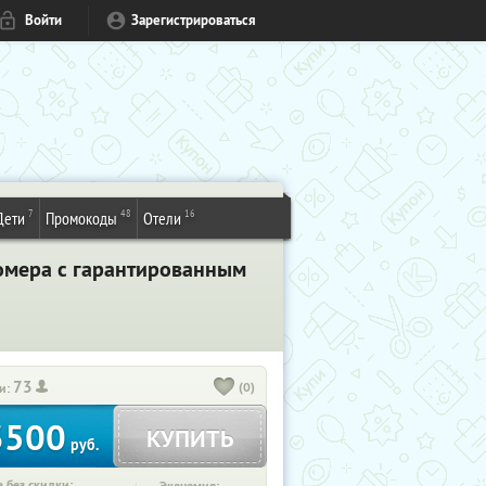
Войти
Зарегистрироваться
7
48
16
Дети
Промокоды
Отели
Номера с гарантированным
73
(0)
и:
3500
КУПИТЬ
руб.
 без скидки: