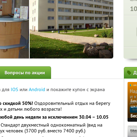
1
Вопросы по акции
Д
а для
IOS
или
Android
и покажите купон с экрана
Бе
о скидкой 50%!
Оздоровительный отдых на берегу
шк
х и детьми любого возраста!
Бе
любой день недели за исключением 30.04 – 10.05
 Стандарт двухместный однокомнатный (вид на
ух человек (3700 руб. вместо 7400 руб.)