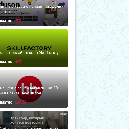
зличные курсы от онлайн-академии
дюсон»
сплатно
-5%
сы от онлайн-школы Skillfactory
сплатно
-5%
змещение вашей вакансии на 30
й на сайте HeadHunter
сплатно
-100%
ой трансфер от сервиса заказа