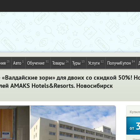
25
1
31
26
13
12
84
ния
Авто
Обучение
Товары
Туры
Услуги
ПолучиКупон
е «Валдайские зори» для двоих со скидкой 50%! 
елей AMAKS Hotels&Resorts. Новосибирск
Купил
от
Цена