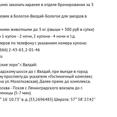
мо заказать заранее в отделе бронирования за 3
ловек в Бологое-Валдай-Бологое для заездов в
ми животными до 3 кг. (свыше + 300 руб в сутки)
 купон - 2 ночи, 2 купона - 4 ночи и т.д.
ров по телефону с указанием номера купона:
666) 2-43-63, 2-01-46
ru
кие зори" г. Валдай:
дскому шоссе до г. Валдай, при въезде в город
му проспекту до указателя «Гостиничный комплекс
а ул. Молотковская). Далее прямо до комплекса.
ква - Псков с Ленинградского вокзала до г.
тиницы (5-7 мин).
6' 10.73'' в. д. (33.2696485) Широта: 57° 58' 27.42''