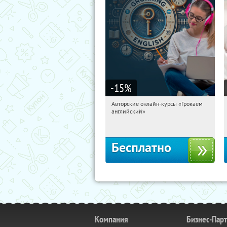
-15
%
Авторские онлайн-курсы «Грокаем
03:19:05
Получили:
4
английский»
Россия
Бесплатно
Компания
Бизнес-Пар