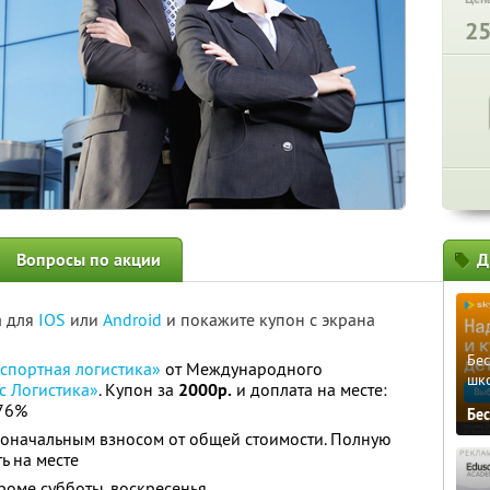
2
Вопросы по акции
Д
а для
IOS
или
Android
и покажите купон с экрана
Бе
спортная логистика»
от Международного
шк
с Логистика»
. Купон за
2000р.
и доплата на месте:
76%
Бе
воначальным взносом от общей стоимости. Полную
ь на месте
роме субботы, воскресенья