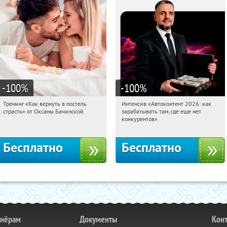
-100
%
-100
%
Тренинг «Как вернуть в постель
Интенсив «Автоконтент 2026: как
03:19:05
Получили:
16
03:19:05
Получили:
4
страсть» от Оксаны Бачинской
зарабатывать там, где еще нет
Россия
Россия
конкурентов»
Бесплатно
Бесплатно
тнёрам
Документы
Кон