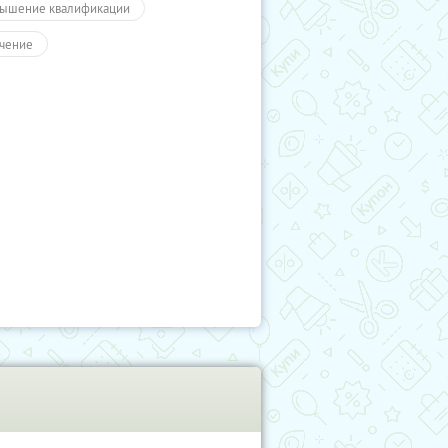
ышение квалификации
чение