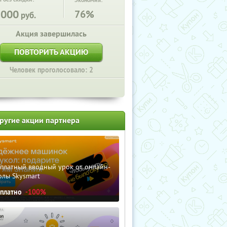
Экономия:
5000
76%
руб.
Акция завершилась
ПОВТОРИТЬ АКЦИЮ
Человек проголосовало: 2
ругие акции партнера
сплатный вводный урок от онлайн-
олы Skysmart
сплатно
-100%