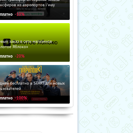
нсферов из аэропортов i'way
сплатно
-10%
вый заказ в сети магазинов
олотое Яблоко»
сплатно
-20%
дней бесплатно в START для новых
льзователей
сплатно
-100%