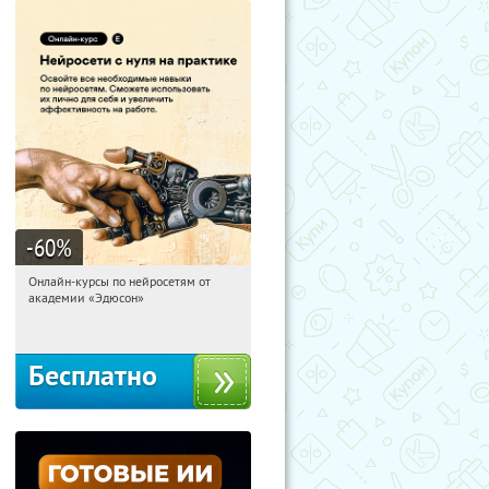
-60
%
Онлайн-курсы по нейросетям от
03:19:05
Получили:
6
академии «Эдюсон»
Москва
Бесплатно