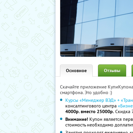
Основное
Отзывы
Скачайте приложение КупиКупон
смартфона. Это удобно :)
Курсы «Менеджер ВЭД» + «Тран
консалтингового центра
«Бизне
4000р. вместо 25000р.
Скидка 
Внимание!
Купон является пер
стоимость необходимо доплатит
Занятия проходят ежедневно, к