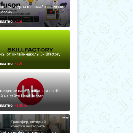
зличные курсы от онлайн-академии
дюсон»
сплатно
-5%
сы от онлайн-школы Skillfactory
сплатно
-5%
змещение вашей вакансии на 30
й на сайте HeadHunter
сплатно
-100%
ой трансфер от сервиса заказа