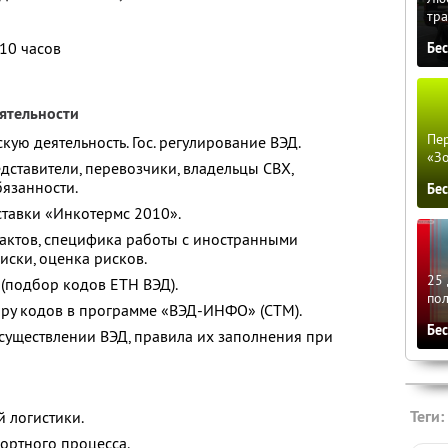
тра
10 часов
Бе
ятельности
Пер
ую деятельность. Гос. регулирование ВЭД.
«З
дставители, перевозчики, владельцы СВХ,
бязанности.
Бе
ставки «Инкотермс 2010».
актов, специфика работы с иностранными
иски, оценка рисков.
25 
(подбор кодов ЕТН ВЭД).
по
ору кодов в программе «ВЭД-ИНФО» (СТМ).
Бе
уществлении ВЭД, правила их заполнения при
Теги:
й логистики.
ортного процесса.