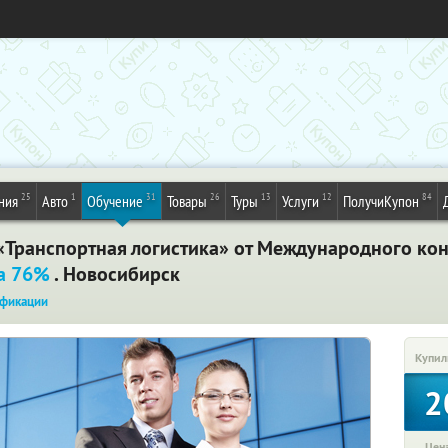
25
1
31
26
13
12
84
ния
Авто
Обучение
Товары
Туры
Услуги
ПолучиКупон
Транспортная логистика» от Международного кон
а 76%
. Новосибирск
фикации
Купил
2
Цена