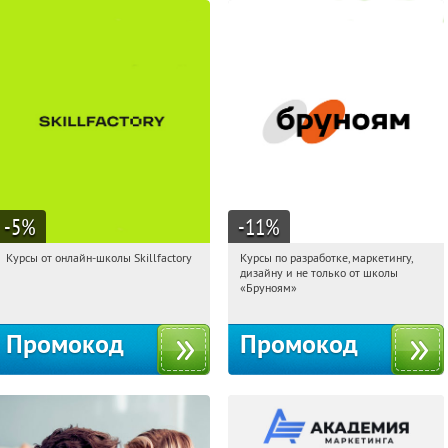
-5
%
-11
%
Курсы от онлайн-школы Skillfactory
Курсы по разработке, маркетингу,
03:19:05
Получи первым!
03:19:05
Получи первым!
дизайну и не только от школы
Россия
Россия
«Бруноям»
Промокод
Промокод