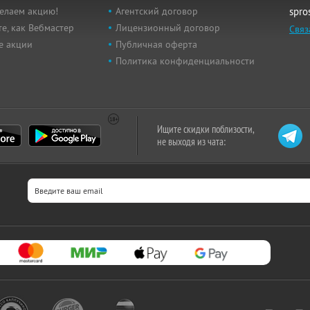
елаем акцию!
Агентский договор
spro
е, как Вебмастер
Лицензионный договор
Связ
е акции
Публичная оферта
Политика конфиденциальности
Ищите скидки поблизости,
не выходя из чата: