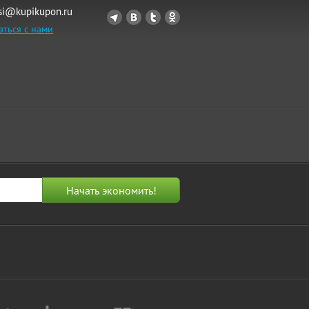
si@kupikupon.ru
аться с нами