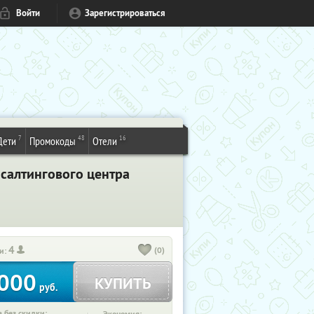
Войти
Зарегистрироваться
7
48
16
Дети
Промокоды
Отели
салтингового центра
4
(0)
и:
000
КУПИТЬ
руб.
 без скидки: