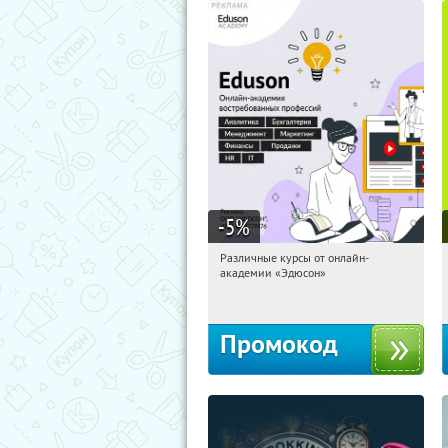
-5
%
Различные курсы от онлайн-
03:19:05
Получили:
2
академии «Эдюсон»
Россия
Промокод