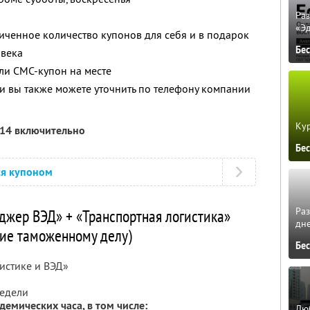
Ра
«Э
ченное количество купонов для себя и в подарок
Бе
овека
ли СМС-купон на месте
 вы также можете уточнить по телефону компании
Кур
014 включительно
Бе
ся купоном
Ра
джер ВЭД» + «Транспортная логистика»
дне
ние таможенному делу)
Бе
истике и ВЭД»
едели
емических часа, в том числе:
Люб