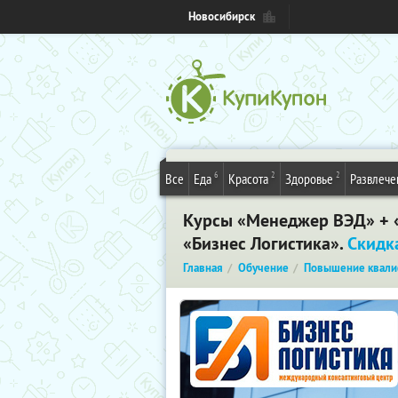
Новосибирск
6
2
2
Все
Еда
Красота
Здоровье
Развлече
Курсы «Менеджер ВЭД» + «
«Бизнес Логистика».
Скидк
Главная
Обучение
Повышение квали