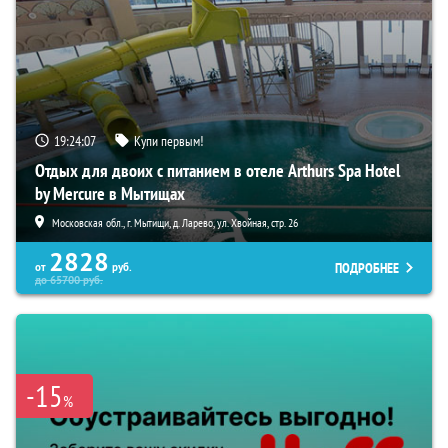
19:24:06
Купи первым!
Отдых для двоих с питанием в отеле Arthurs Spa Hotel
by Mercure в Мытищах
Московская обл., г. Мытищи, д. Ларево, ул. Хвойная, стр. 26
2828
ПОДРОБНЕЕ
от
руб.
до
65700
руб.
-15
%