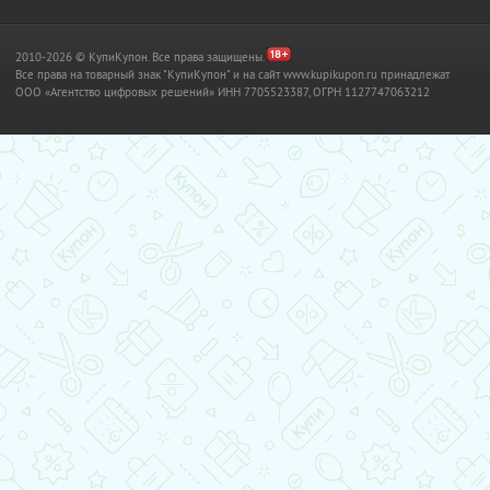
2010-2026 © КупиКупон. Все права защищены.
Все права на товарный знак "КупиКупон" и на сайт www.kupikupon.ru принадлежат
OOO «Агентство цифровых решений» ИНН 7705523387, ОГРН 1127747063212