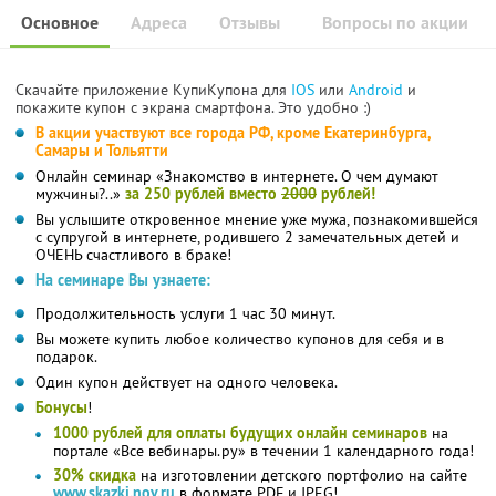
Основное
Адреса
Отзывы
Вопросы по акции
Скачайте приложение КупиКупона для
IOS
или
Android
и
покажите купон с экрана смартфона. Это удобно :)
В акции участвуют все города РФ, кроме Екатеринбурга,
Самары и Тольятти
Онлайн семинар «Знакомство в интернете. О чем думают
мужчины?..»
за 250 рублей вместо
2000
рублей!
Вы услышите откровенное мнение уже мужа, познакомившейся
с супругой в интернете, родившего 2 замечательных детей и
ОЧЕНЬ счастливого в браке!
На семинаре Вы узнаете:
Продолжительность услуги 1 час 30 минут.
Вы можете купить любое количество купонов для себя и в
подарок.
Один купон действует на одного человека.
Бонусы
!
1000 рублей для оплаты будущих онлайн семинаров
на
портале «Все вебинары.ру» в течении 1 календарного года!
30% скидка
на изготовлении детского портфолио на сайте
www.skazki.nov.ru
в формате PDF и JPEG!