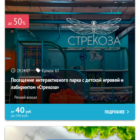
50
%
до
19:24:06
Купили:
63
Посещение интерактивного парка с детской игровой и
лабиринтом «Стрекоза»
Речной вокзал
40
ПОДРОБНЕЕ
от
руб.
до
700
руб.