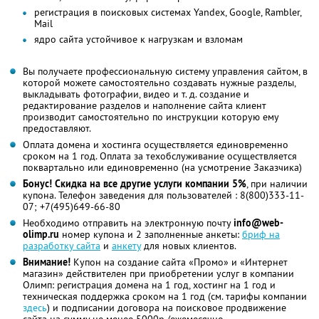
регистрация в поисковых системах Yandex, Google, Rambler,
Mail
ядро сайта устойчивое к нагрузкам и взломам
Вы получаете профессиональную систему управления сайтом, в
которой можете самостоятельно создавать нужные разделы,
выкладывать фотографии, видео и т. д. создание и
редактирование разделов и наполнение сайта клиент
производит самостоятельно по инструкции которую ему
предоставляют.
Оплата домена и хостинга осуществляется единовременно
сроком на 1 год. Оплата за техобслуживание осуществляется
поквартально или единовременно (на усмотрение Заказчика)
Бонус! Скидка на все другие услуги компании 5%
, при наличии
купона. Телефон заведения для пользователей : 8(800)333-11-
07; +7(495)649-66-80
Необходимо отправить на электронную почту
info@web-
olimp.ru
номер купона и 2 заполненные анкеты:
бриф на
разработку сайта
и
анкету
для новых клиентов.
Внимание!
Купон на создание сайта «Промо» и «Интернет
магазин» действителен при приобретении услуг в компании
Олимп: регистрация домена на 1 год, хостинг на 1 год и
техническая поддержка сроком на 1 год (см. тарифы компании
здесь
) и подписании договора на поисковое продвижение
сайта на сумму не менее 5000р./ежемесячно