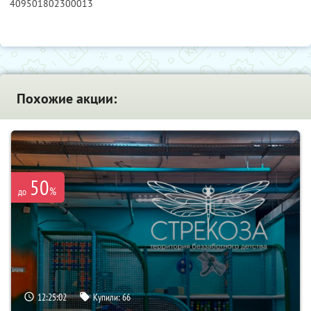
409501802300013
Похожие акции:
50
%
до
12:25:01
Купили:
66