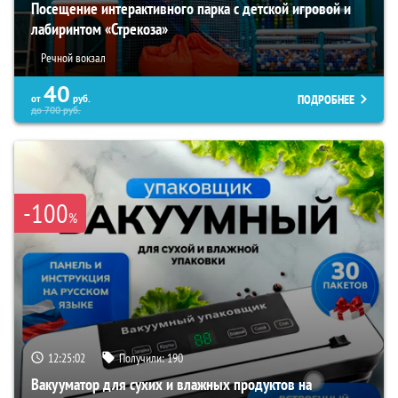
Посещение интерактивного парка с детской игровой и
лабиринтом «Стрекоза»
Речной вокзал
40
ПОДРОБНЕЕ
от
руб.
до
700
руб.
-100
%
12:25:01
Получили:
190
Вакууматор для сухих и влажных продуктов на