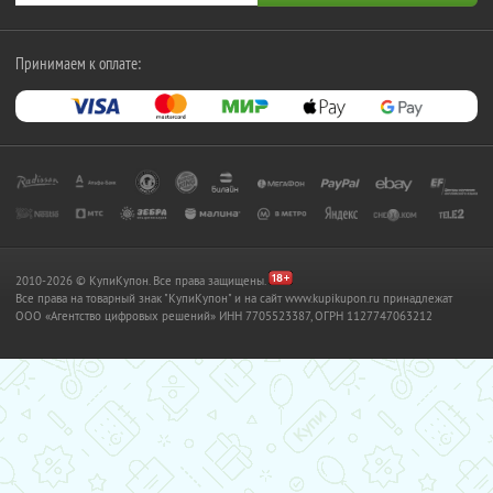
Принимаем к оплате:
2010-2026 © КупиКупон. Все права защищены.
Все права на товарный знак "КупиКупон" и на сайт www.kupikupon.ru принадлежат
OOO «Агентство цифровых решений» ИНН 7705523387, ОГРН 1127747063212