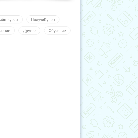
айн-курсы
ПолучиКупон
чение
Другое
Обучение