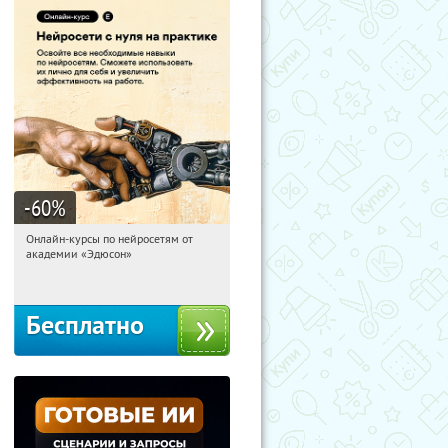
-60
%
Онлайн-курсы по нейросетям от
22:54:47
Получили:
6
академии «Эдюсон»
Москва
Бесплатно