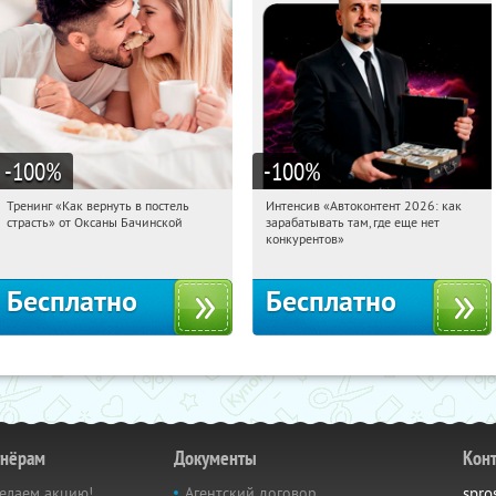
-100
%
-100
%
Тренинг «Как вернуть в постель
Интенсив «Автоконтент 2026: как
22:54:47
Получили:
13
22:54:47
Получили:
4
страсть» от Оксаны Бачинской
зарабатывать там, где еще нет
Россия
Россия
конкурентов»
Бесплатно
Бесплатно
тнёрам
Документы
Кон
елаем акцию!
Агентский договор
spro