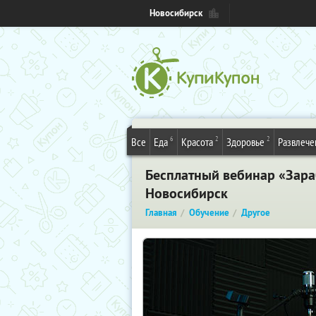
Новосибирск
6
2
2
Все
Еда
Красота
Здоровье
Развлече
Бесплатный вебинар «Зараб
Новосибирск
Главная
Обучение
Другое