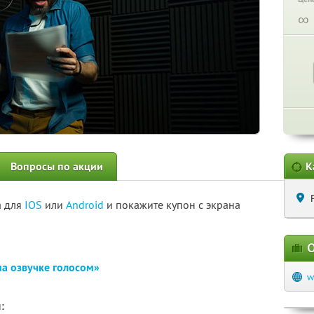
∞
Вопросы по акции
К
а для
IOS
или
Android
и покажите купон с экрана
О
на озвучке голосом»
w
: