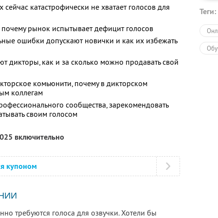
 сейчас катастрофически не хватает голосов для
Теги:
и почему рынок испытывает дефицит голосов
Онл
ьные ошибки допускают новички и как их избежать
Обу
ют дикторы, как и за сколько можно продавать свой
кторское комьюнити, почему в дикторском
ым коллегам
 профессионального сообщества, зарекомендовать
атывать своим голосом
2025 включительно
ся купоном
НИИ
но требуются голоса для озвучки. Хотели бы