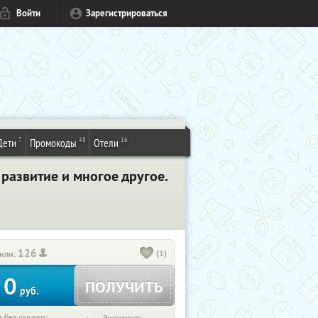
Войти
Зарегистрироваться
7
48
16
Дети
Промокоды
Отели
развитие и многое другое.
126
(1)
или:
0
ПОЛУЧИТЬ
руб.
 без скидки: