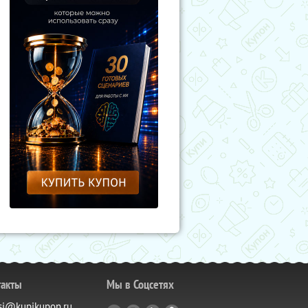
такты
Мы в Соцсетях
si@kupikupon.ru