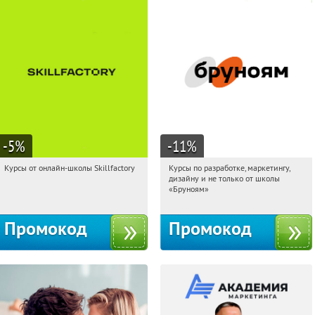
-5
%
-11
%
Курсы от онлайн-школы Skillfactory
Курсы по разработке, маркетингу,
22:54:47
Получи первым!
22:54:47
Получи первым!
дизайну и не только от школы
Россия
Россия
«Бруноям»
Промокод
Промокод