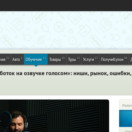
25
1
31
26
13
12
84
ния
Авто
Обучение
Товары
Туры
Услуги
ПолучиКупон
оток на озвучке голосом»: ниши, рынок, ошибки, 
Получ
Цена