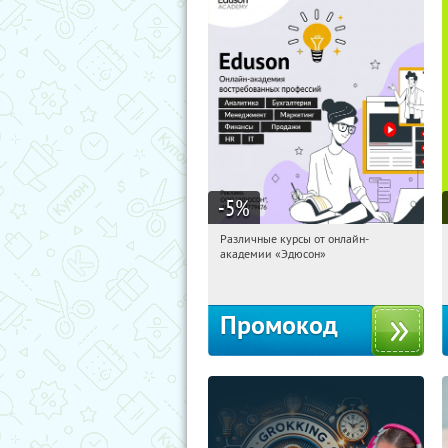
-5
%
Различные курсы от онлайн-
22:54:47
Получили:
2
академии «Эдюсон»
Россия
Промокод