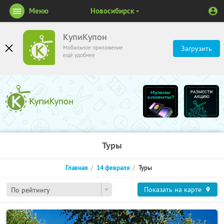
Меню
Новосибирск
КупиКупон
Мобильное приложение
Загрузить
ещё удобнее
Туры
Главная
14 февраля
Туры
Показать на карте
По рейтингу