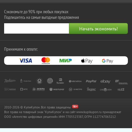
Сэкономьте до 90% при любых покупках
Подпишитесь на самые выгодные предложения
Принимаем к оплате:
2010-2026 © КупиКупон. Все права защищены.
Все права на товарный знак "КупиКупон" и на сайт www.kupikupon.ru принадлежат
OOO «Агентство цифровых решений» ИНН 7705523387, ОГРН 1127747063212