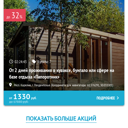
32
%
до
02:24:43
Купили:
7
От 2 дней проживания в куваксе, бунгало или сфере на
базе отдыха «Папоротник»
Респ. Карелия, г. Лахденпохья (Координаты для навигатора: 61.576291, 30.033301)
1330
ПОДРОБНЕЕ
от
руб.
до
17880
руб.
ПОКАЗАТЬ БОЛЬШЕ АКЦИЙ