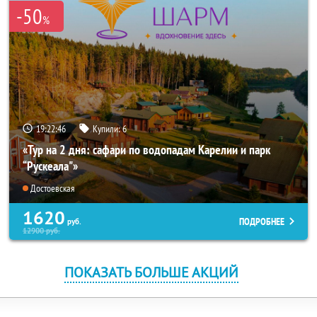
-50
%
19:22:46
Купили:
6
«Тур на 2 дня: сафари по водопадам Карелии и парк
“Рускеала"»
Достоевская
1620
ПОДРОБНЕЕ
руб.
12900
руб.
ПОКАЗАТЬ БОЛЬШЕ АКЦИЙ