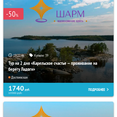
-50
%
19:22:46
Купили:
39
Тур на 2 дня «Карельское счастье — проживание на
берегу Ладоги»
Достоевская
1740
ПОДРОБНЕЕ
руб.
13900
руб.