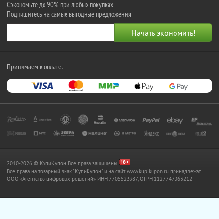
Сэкономьте до 90% при любых покупках
Подпишитесь на самые выгодные предложения
Принимаем к оплате:
2010-2026 © КупиКупон. Все права защищены.
Все права на товарный знак "КупиКупон" и на сайт www.kupikupon.ru принадлежат
OOO «Агентство цифровых решений» ИНН 7705523387, ОГРН 1127747063212