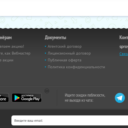
тнёрам
Документы
Кон
елаем акцию!
Агентский договор
spro
е, как Вебмастер
Лицензионный договор
Связ
е акции
Публичная оферта
Политика конфиденциальности
Ищите скидки поблизости,
не выходя из чата: