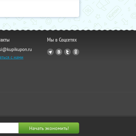
такты
Мы в Соцсетях
si@kupikupon.ru
аться с нами