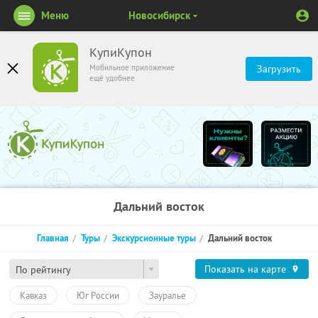
Меню
Новосибирск
КупиКупон
Мобильное приложение
Загрузить
ещё удобнее
Дальний восток
Главная
Туры
Экскурсионные туры
Дальний восток
Показать на карте
По рейтингу
Кавказ
Юг России
Зауралье