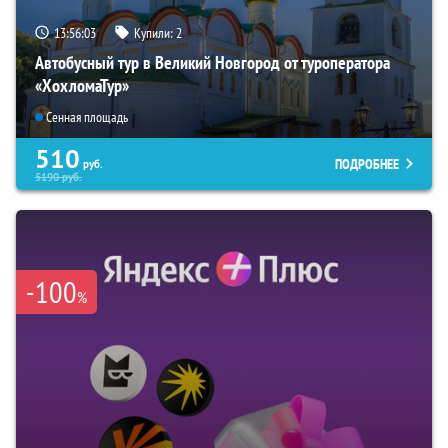
13:56:02
Купили:
2
Автобусный тур в Великий Новгород от туроператора
«ХохломаТур»
Сенная площадь
510
ПОДРОБНЕЕ
руб.
5190
руб.
-100
%