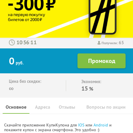
65
:
:
Получили:
0
руб.
Цена без скидки:
Экономия:
∞
15
%
Основное
Адреса
Отзывы
Вопросы по акции
Скачайте приложение КупиКупона для
IOS
или
Android
и
покажите купон с экрана смартфона. Это удобно :)