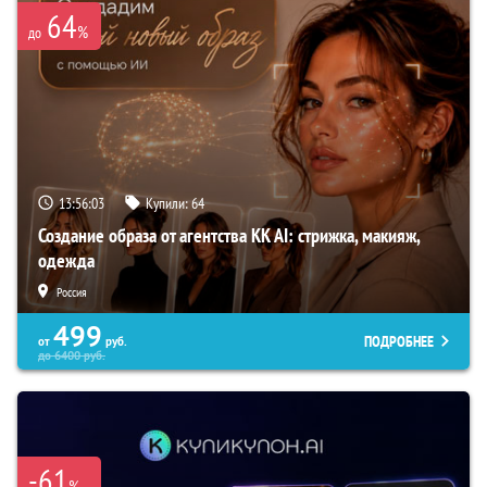
64
%
до
13:56:02
Купили:
64
Создание образа от агентства KK AI: стрижка, макияж,
одежда
Россия
499
ПОДРОБНЕЕ
от
руб.
до
6400
руб.
-61
%