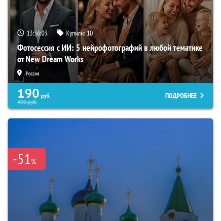
13:56:02
Купили:
10
Фотосессия с ИИ: 5 нейрофотографий в любой тематике
от New Dream Works
Россия
190
ПОДРОБНЕЕ
руб.
490
руб.
-51
%