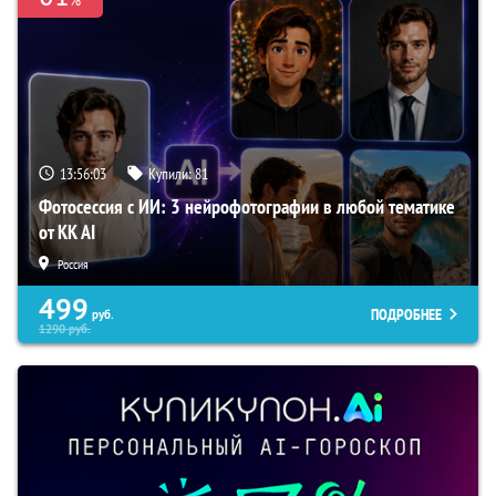
13:56:02
Купили:
81
Фотосессия с ИИ: 3 нейрофотографии в любой тематике
от KK AI
Россия
499
ПОДРОБНЕЕ
руб.
1290
руб.