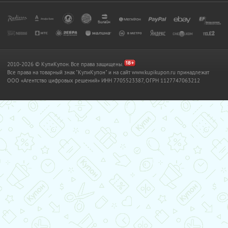
2010-2026 © КупиКупон. Все права защищены.
Все права на товарный знак "КупиКупон" и на сайт www.kupikupon.ru принадлежат
OOO «Агентство цифровых решений» ИНН 7705523387, ОГРН 1127747063212