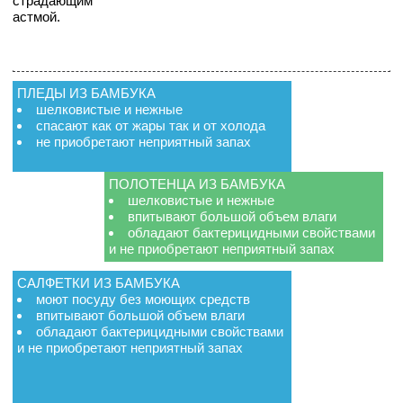
страдающим
астмой.
ПЛЕДЫ ИЗ БАМБУКА
шелковистые и нежные
спасают как от жары так и от холода
не приобретают неприятный запах
ПОЛОТЕНЦА ИЗ БАМБУКА
шелковистые и нежные
впитывают большой объем влаги
обладают бактерицидными свойствами
и не приобретают неприятный запах
САЛФЕТКИ ИЗ БАМБУКА
моют посуду без моющих средств
впитывают большой объем влаги
обладают бактерицидными свойствами
и не приобретают неприятный запах