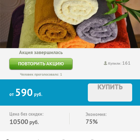
Акция завершилась
161
ПОВТОРИТЬ АКЦИЮ
Купили:
Человек проголосовало: 1
КУПИТЬ
590
от
руб.
Цена без скидки:
Экономия:
10500
75%
руб.