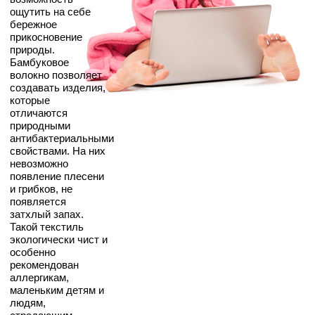
ощутить на себе
бережное
прикосновение
природы.
Бамбуковое
волокно позволяет
создавать изделия,
которые
отличаются
природными
антибактериальными
свойствами. На них
невозможно
появление плесени
и грибков, не
появляется
затхлый запах.
Такой текстиль
экологически чист и
особенно
рекомендован
аллергикам,
маленьким детям и
людям,