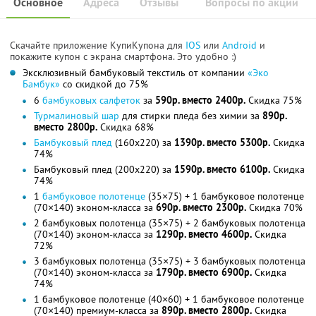
Основное
Адреса
Отзывы
Вопросы по акции
Скачайте приложение КупиКупона для
IOS
или
Android
и
покажите купон с экрана смартфона. Это удобно :)
Эксклюзивный бамбуковый текстиль от компании
«Эко
Бамбук»
со скидкой до 75%
6
бамбуковых салфеток
за
590р. вместо 2400р.
Скидка 75%
Турмалиновый шар
для стирки пледа без химии за
890р.
вместо 2800р.
Скидка 68%
Бамбуковый плед
(160x220) за
1390р. вместо 5300р.
Скидка
74%
Бамбуковый плед (200x220) за
1590р. вместо 6100р.
Скидка
74%
1
бамбуковое полотенце
(35×75) + 1 бамбуковое полотенце
(70×140) эконом-класса за
690р. вместо 2300р.
Скидка 70%
2 бамбуковых полотенца (35×75) + 2 бамбуковых полотенца
(70×140) эконом-класса за
1290р. вместо 4600р.
Скидка
72%
3 бамбуковых полотенца (35×75) + 3 бамбуковых полотенца
(70×140) эконом-класса за
1790р. вместо 6900р.
Скидка
74%
1 бамбуковое полотенце (40×60) + 1 бамбуковое полотенце
(70×140) премиум-класса за
890р. вместо 2800р.
Скидка