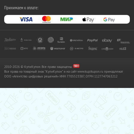
Принимаем к оплате:
2010-2026 © КупиКупон. Все права защищены.
Все права на товарный знак "КупиКупон" и на сайт www.kupikupon.ru принадлежат
OOO «Агентство цифровых решений» ИНН 7705523387, ОГРН 1127747063212