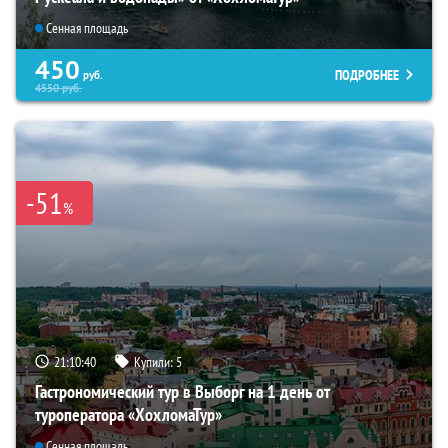
Сенная площадь
450
ПОДРОБНЕЕ
руб.
4550
руб.
-51
%
21:10:39
Купили:
5
Гастрономический тур в Выборг на 1 день от
туроператора «ХохломаТур»
Сенная площадь