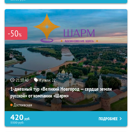
-50
%
21:10:39
Купили:
22
1-дневный тур «Великий Новгород — сердце земли
русской» от компании «Шарм»
Достоевская
420
ПОДРОБНЕЕ
руб.
3300
руб.