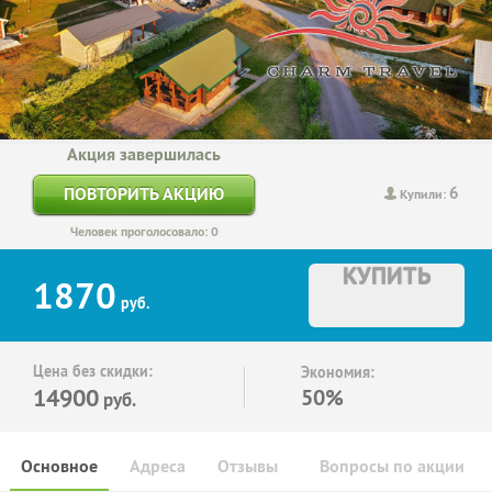
Акция завершилась
6
ПОВТОРИТЬ АКЦИЮ
Купили:
Человек проголосовало: 0
КУПИТЬ
1870
руб.
Цена без скидки:
Экономия:
14900
50%
руб.
Основное
Адреса
Отзывы
Вопросы по акции