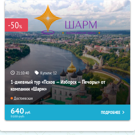
-50
%
21:10:39
Купили:
12
1-дневный тур «Псков — Изборск — Печоры» от
компании «Шарм»
Достоевская
640
ПОДРОБНЕЕ
руб.
5100
руб.