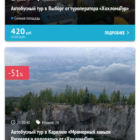
Автобусный тур в Выборг от туроператора «ХохломаТур»
Сенная площадь
420
ПОДРОБНЕЕ
руб.
4230
руб.
-51
%
21:10:39
Купили:
24
Автобусный тур в Карелию «Мраморный каньон
Рускеала и водопады» от «ХохломаТур»