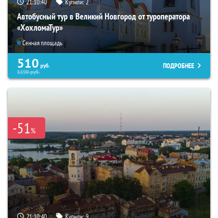
21:10:39
Купили:
2
Автобусный тур в Великий Новгород от туроператора
«ХохломаТур»
Сенная площадь
510
ПОДРОБНЕЕ
руб.
5190
руб.
-51
%
21:10:39
Купили:
9