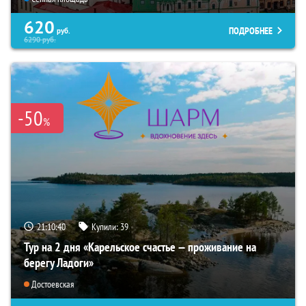
620
ПОДРОБНЕЕ
руб.
6290
руб.
-50
%
21:10:39
Купили:
39
Тур на 2 дня «Карельское счастье — проживание на
берегу Ладоги»
Достоевская