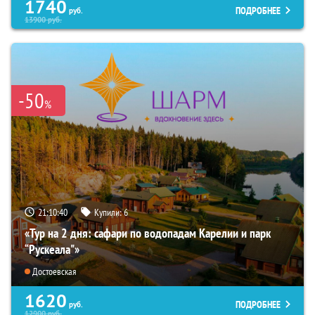
1740
ПОДРОБНЕЕ
руб.
13900
руб.
-50
%
21:10:39
Купили:
6
«Тур на 2 дня: сафари по водопадам Карелии и парк
“Рускеала"»
Достоевская
1620
ПОДРОБНЕЕ
руб.
12900
руб.