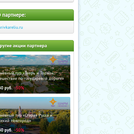
 партнере:
urivkareliu.ru
ругие акции партнера
невный тур «Тверь и Торжок:
ешествие по государевой дороге»
40
руб.
-50%
невный тур «Старая Русса и
ликий Новгород»
40
руб.
-50%