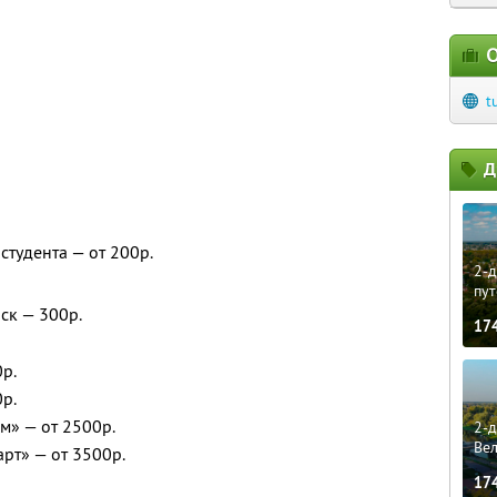
О
t
Д
 студента — от 200р.
2-д
пут
ск — 300р.
17
р.
р.
м» — от 2500р.
2-д
Ве
рт» — от 3500р.
17