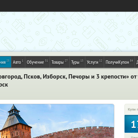
25
1
31
27
13
12
84
ния
Авто
Обучение
Товары
Туры
Услуги
ПолучиКупон
вгород, Псков, Изборск, Печоры и 3 крепости» от
рск
Купи 
1
Цена