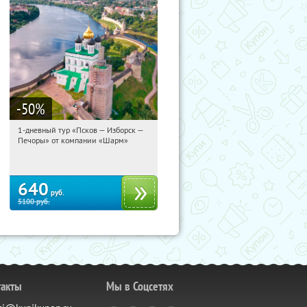
-50
%
1-дневный тур «Псков — Изборск —
12:23:33
Купили:
12
Печоры» от компании «Шарм»
Достоевская
640
руб.
5100
руб.
такты
Мы в Соцсетях