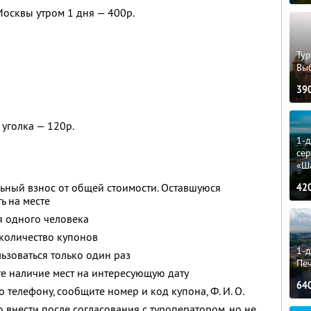
Москвы утром 1 дня — 400р.
Тур
Вы
39
уголка — 120р.
1-
сер
«Ш
ьный взнос от общей стоимости. Оставшуюся
42
ь на месте
я одного человека
количество купонов
1-д
зоваться только один раз
Пе
е наличие мест на интересующую дату
64
о телефону, сообщите номер и код купона,
Ф. И. О.
 внести после согласования с туроператором, но не