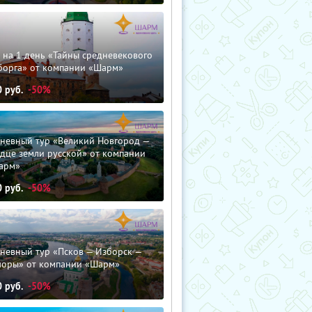
 на 1 день «Тайны средневекового
борга» от компании «Шарм»
0
руб.
-50%
дневный тур «Великий Новгород —
дце земли русской» от компании
арм»
0
руб.
-50%
невный тур «Псков — Изборск —
чоры» от компании «Шарм»
0
руб.
-50%