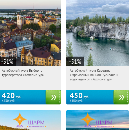
-51
%
-51
%
Автобусный тур в Выборг от
Автобусный тур в Карелию
12:23:33
Купили:
9
12:23:33
Купили:
24
туроператора «ХохломаТур»
«Мраморный каньон Рускеала и
Сенная площадь
Сенная площадь
водопады» от «ХохломаТур»
420
450
руб.
руб.
4230
руб.
4550
руб.