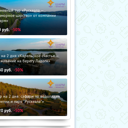
невный тур «Рускеала —
аморное царство» от компании
арм»
0
руб.
-50%
 на 2 дня «Карельское счастье —
оживание на берегу Ладоги»
40
руб.
-50%
р на 2 дня: сафари по водопадам
елии и парк “Рускеала"»
20
руб.
-50%