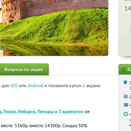
1
Вопросы по акции
К
а для
IOS
или
Android
и покажите купон с экрана
, Псков, Изборск, Печоры и 3 крепости»
от
 месте: 5360р. вместо 14300р. Скидка 50%