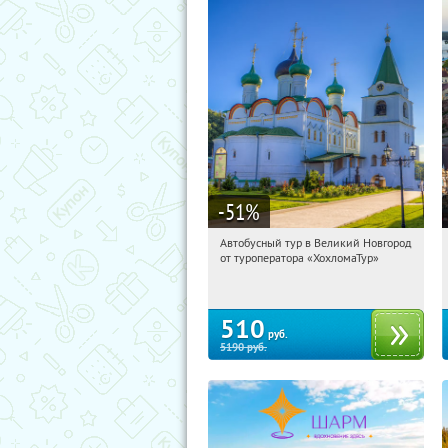
-51
%
Автобусный тур в Великий Новгород
12:23:33
Купили:
2
от туроператора «ХохломаТур»
Сенная площадь
510
руб.
5190
руб.