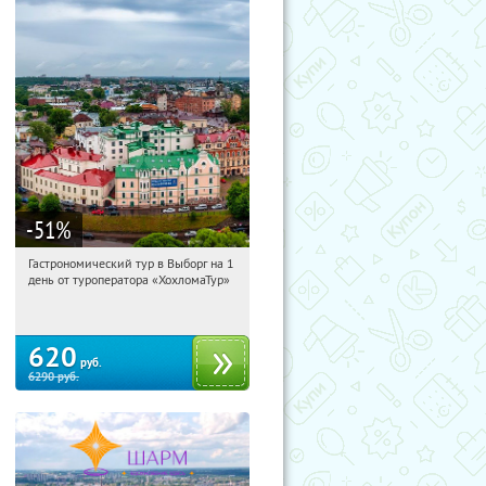
-51
%
Гастрономический тур в Выборг на 1
12:23:33
Купили:
5
день от туроператора «ХохломаТур»
Сенная площадь
620
руб.
6290
руб.