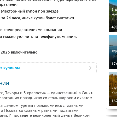
тправления
1-д
 электронный купон при заезде
мр
за 24 часа, иначе купон будет считаться
«Ш
49
ими спецпредложениями компании
 можно уточнить по телефону компании:
Тур
я 2025 включительно
пр
17
ся купоном
НИИ
«Ту
к, Печоры и 3 крепости» — единственный в Санкт-
Кар
новогодних праздниках со столь широким охватом.
16
асыщенном туре вы познакомитесь с главными
о Пскова, со славным ратными подвигами
ами. И проведете великолепный день в Великом