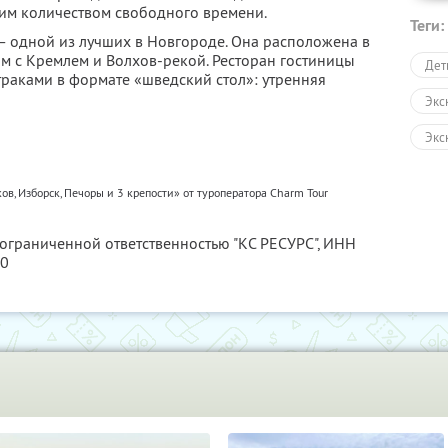
им количеством свободного времени.
Теги:
— одной из лучших в Новгороде. Она расположена в
ом с Кремлем и Волхов-рекой. Ресторан гостиницы
Дет
раками в формате «шведский стол»: утренняя
Экс
Экс
Авт
ов, Изборск, Печоры и 3 крепости» от туроператора Charm Tour
Пеш
 ограниченной ответственностью "КС РЕСУРС",
ИНН
Зол
80
Раз