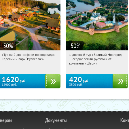
-50
%
-50
%
«Тур на 2 дня: сафари по водопадам
1-дневный тур «Великий Новгород
12:23:33
Купили:
6
12:23:33
Купили:
22
Карелии и парк “Рускеала"»
— сердце земли русской» от
Достоевская
Достоевская
компании «Шарм»
1620
420
руб.
руб.
12900
руб.
3300
руб.
тнёрам
Документы
Кон