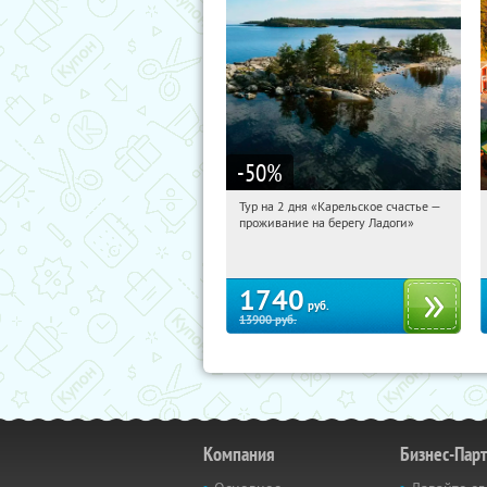
-50
%
Тур на 2 дня «Карельское счастье —
12:23:33
Купили:
39
проживание на берегу Ладоги»
Достоевская
1740
руб.
13900
руб.
Компания
Бизнес-Пар