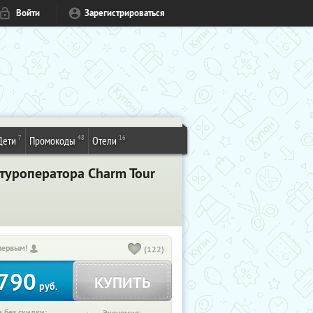
Войти
Зарегистрироваться
7
48
16
Дети
Промокоды
Отели
 туроператора Charm Tour
первым!
(122)
790
КУПИТЬ
руб.
 без скидки: