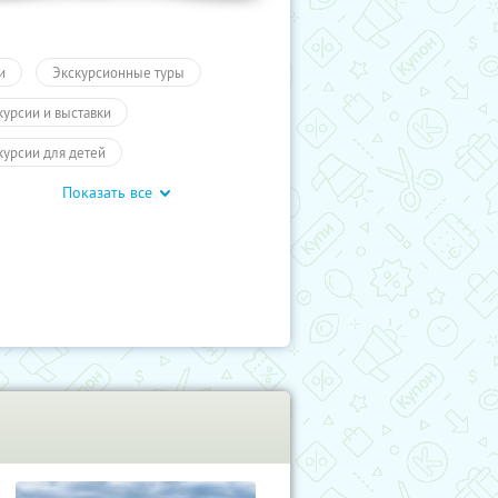
и
Экскурсионные туры
курсии и выставки
курсии для детей
Показать все
обусные экскурсии
ие экскурсии
Экскурсии
отое кольцо
Туры
влечения