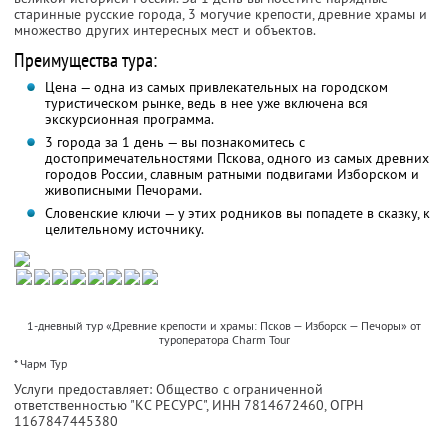
старинные русские города, 3 могучие крепости, древние храмы и
множество других интересных мест и объектов.
Преимущества тура:
Цена — одна из самых привлекательных на городском
туристическом рынке, ведь в нее уже включена вся
экскурсионная программа.
3 города за 1 день — вы познакомитесь с
достопримечательностями Пскова, одного из самых древних
городов России, славным ратными подвигами Изборском и
живописными Печорами.
Словенские ключи — у этих родников вы попадете в сказку, к
целительному источнику.
1-дневный тур «Древние крепости и храмы: Псков — Изборск — Печоры» от
туроператора Charm Tour
* Чарм Тур
Услуги предоставляет: Общество с ограниченной
ответственностью "КС РЕСУРС",
ИНН 7814672460
, ОГРН
1167847445380