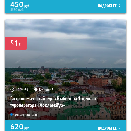
450
ПОДРОБНЕЕ
руб.
4550
руб.
-51
%
19:24:37
Купили:
5
Гастрономический тур в Выборг на 1 день от
туроператора «ХохломаТур»
Сенная площадь
620
ПОДРОБНЕЕ
руб.