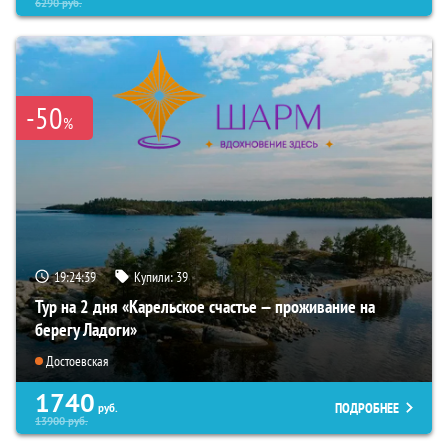
6290
руб.
-50
%
19:24:37
Купили:
39
Тур на 2 дня «Карельское счастье — проживание на
берегу Ладоги»
Достоевская
1740
ПОДРОБНЕЕ
руб.
13900
руб.