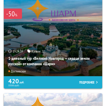
-50
%
19:24:37
Купили:
22
1-дневный тур «Великий Новгород — сердце земли
русской» от компании «Шарм»
Достоевская
420
ПОДРОБНЕЕ
руб.
3300
руб.