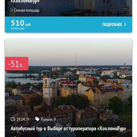
«ХохломаТур»
Сенная площадь
510
ПОДРОБНЕЕ
руб.
5190
руб.
-51
%
19:24:37
Купили:
9
Автобусный тур в Выборг от туроператора «ХохломаТур»