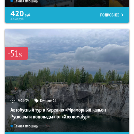
Сенная площадь
420
ПОДРОБНЕЕ
руб.
4230
руб.
-51
%
19:24:37
Купили:
24
Автобусный тур в Карелию «Мраморный каньон
Рускеала и водопады» от «ХохломаТур»
Сенная площадь