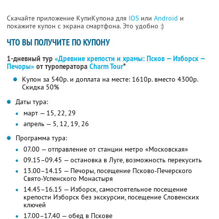
Скачайте приложение КупиКупона для
IOS
или
Android
и
покажите купон с экрана смартфона. Это удобно :)
ЧТО ВЫ ПОЛУЧИТЕ ПО КУПОНУ
1-дневный тур
«Древние крепости и храмы: Псков — Изборск —
Печоры»
от туроператора
Charm Tour
*
Купон за 540р. и доплата на месте: 1610р. вместо 4300р.
Скидка 50%
Даты тура:
март — 15, 22, 29
апрель — 5, 12, 19, 26
Программа тура:
07.00 — отправление от станции метро «Московская»
09.15–09.45 — остановка в Луге, возможность перекусить
13.00–14.15 — Печоры, посещение Псково-Печерского
Свято-Успенского Монастыря
14.45–16.15 — Изборск, самостоятельное посещение
крепости Изборск без экскурсии, посещение Словенских
ключей
17.00–17.40 — обед в Пскове