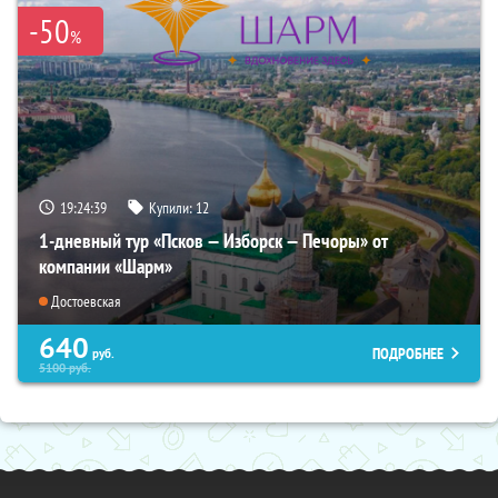
-50
%
19:24:37
Купили:
12
1-дневный тур «Псков — Изборск — Печоры» от
компании «Шарм»
Достоевская
640
ПОДРОБНЕЕ
руб.
5100
руб.