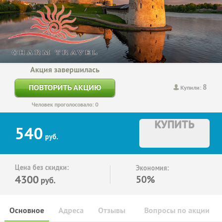
Акция завершилась
8
ПОВТОРИТЬ АКЦИЮ
Купили:
Человек проголосовало: 0
КУПИТЬ
540
руб.
Цена без скидки:
Экономия:
4300
50%
руб.
Основное
Адреса
Отзывы
Вопросы по акции