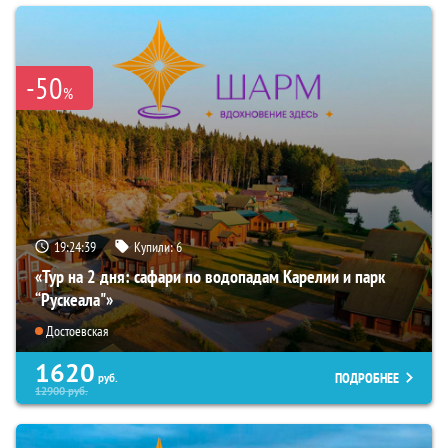
-50
%
19:24:37
Купили:
6
«Тур на 2 дня: сафари по водопадам Карелии и парк
“Рускеала"»
Достоевская
1620
ПОДРОБНЕЕ
руб.
12900
руб.