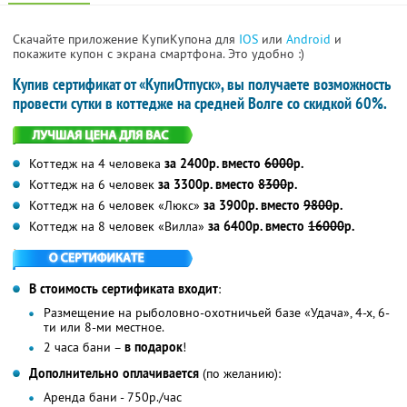
Скачайте приложение КупиКупона для
IOS
или
Android
и
покажите купон с экрана смартфона. Это удобно :)
Купив сертификат от «КупиОтпуск», вы получаете возможность
провести сутки в коттедже на средней Волге со скидкой 60%.
Коттедж на 4 человека
за 2400р. вместо
6000
р.
Коттедж на 6 человек
за 3300р. вместо
8300
р.
Коттедж на 6 человек «Люкс»
за 3900р. вместо
9800
р.
Коттедж на 8 человек «Вилла»
за 6400р. вместо
16000
р.
В стоимость сертификата входит
:
Размещение на рыболовно-охотничьей базе «Удача», 4-х, 6-
ти или 8-ми местное.
2 часа бани –
в подарок
!
Дополнительно оплачивается
(по желанию):
Аренда бани - 750р./час