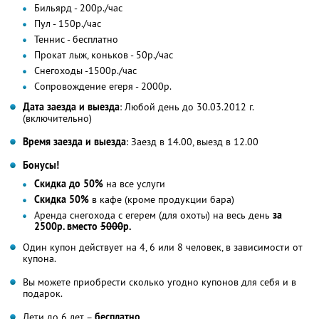
Бильярд - 200р./час
Пул - 150р./час
Теннис - бесплатно
Прокат лыж, коньков - 50р./час
Снегоходы -1500р./час
Сопровождение егеря - 2000р.
Дата заезда и выезда
: Любой день до 30.03.2012 г.
(включительно)
Время заезда и выезда
: Заезд в 14.00, выезд в 12.00
Бонусы!
Скидка до 50%
на все услуги
Скидка 50%
в кафе (кроме продукции бара)
Аренда снегохода с егерем (для охоты) на весь день
за
2500р. вместо
5000
р.
Один купон действует на 4, 6 или 8 человек, в зависимости от
купона.
Вы можете приобрести сколько угодно купонов для себя и в
подарок.
Дети до 6 лет –
бесплатно