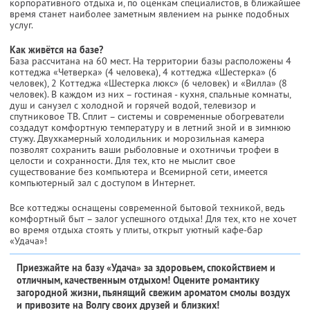
корпоративного отдыха и, по оценкам специалистов, в ближайшее
время станет наиболее заметным явлением на рынке подобных
услуг.
Как живётся на базе?
База рассчитана на 60 мест. На территории базы расположены 4
коттеджа «Четверка» (4 человека), 4 коттеджа «Шестерка» (6
человек), 2 Коттеджа «Шестерка люкс» (6 человек) и «Вилла» (8
человек). В каждом из них – гостиная - кухня, спальные комнаты,
душ и санузел с холодной и горячей водой, телевизор и
спутниковое ТВ. Сплит – системы и современные обогреватели
создадут комфортную температуру и в летний зной и в зимнюю
стужу. Двухкамерный холодильник и морозильная камера
позволят сохранить ваши рыболовные и охотничьи трофеи в
целости и сохранности. Для тех, кто не мыслит свое
существование без компьютера и Всемирной сети, имеется
компьютерный зал с доступом в Интернет.
Все коттеджы оснащены современной бытовой техникой, ведь
комфортный быт – залог успешного отдыха! Для тех, кто не хочет
во время отдыха стоять у плиты, открыт уютный кафе-бар
«Удача»!
Приезжайте на базу «Удача» за здоровьем, спокойствием и
отличным, качественным отдыхом! Оцените романтику
загородной жизни, пьянящий свежим ароматом смолы воздух
и привозите на Волгу своих друзей и близких!