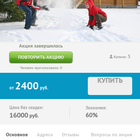
Акция завершилась
5
ПОВТОРИТЬ АКЦИЮ
Купили:
Человек проголосовало: 0
КУПИТЬ
2400
от
руб.
Цена без скидки:
Экономия:
16000
60%
руб.
Основное
Адреса
Отзывы
Вопросы по акции