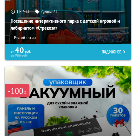
11:19:43
Купили:
61
Посещение интерактивного парка с детской игровой и
лабиринтом «Стрекоза»
Речной вокзал
40
ПОДРОБНЕЕ
от
руб.
до
700
руб.
-100
%