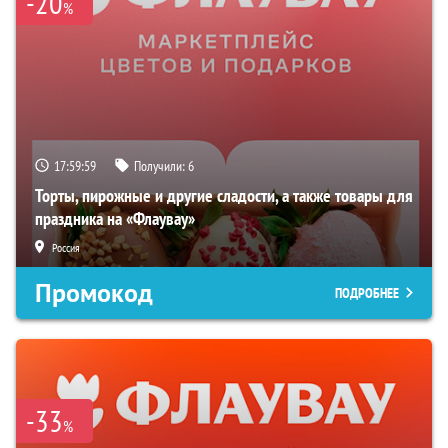
-20
%
17:59:58
Получили:
6
Торты, пирожные и другие сладости, а также товары для
праздника на «Флаувау»
Россия
Промокод
ПОДРОБНЕЕ
-33
%