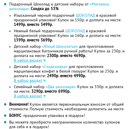
Подарочный Шоколад и детские наборы от
«Магазина
шоколада»
.
Скидка до 53%
Изысканный черный подарочный
ШОКОЛАД
в красивой
праздничной упаковке! Купон за 150р. и доплата на месте:
1499р. вместо 3499р.
Нежный белый подарочный
ШОКОЛАД
в красивой
праздничной упаковке! Купон за 160р. и доплата на месте:
1599р. вместо 3699р.
Детский набор
«Юный Шоколатье»
для приготовления
марципановых батончиков ручной работы! Купон за 230р. и
доплата на месте:
2300р. вместо 4690р.
В набор входит
Детский набор
«Сладкоежка»
для приготовления
марципановых конфет в белой глазури! Купон за 250р. и
доплата на месте:
2490р. вместо 4990р.
В набор входит
Семейный набор
«Два шоколада»
. Купон за 330р. и доплата
на месте:
3290р. вместо 6990р.
В набор входит
Внимание!
Купон является первоначальным взносом от общей
стоимости. Полную стоимость необходимо доплатить на месте
БОНУС
: праздничная упаковка в подарок!
Вы можете приобрести неограниченное количество купонов
для себя и в подарок!