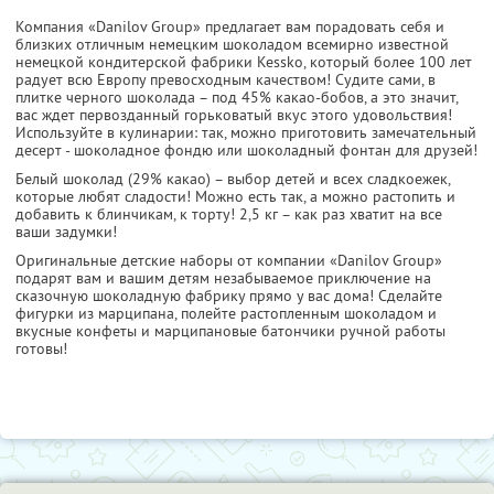
Компания «Danilov Group» предлагает вам порадовать себя и
близких отличным немецким шоколадом всемирно известной
немецкой кондитерской фабрики Kessko, который более 100 лет
радует всю Европу превосходным качеством! Судите сами, в
плитке черного шоколада – под 45% какао-бобов, а это значит,
вас ждет первозданный горьковатый вкус этого удовольствия!
Используйте в кулинарии: так, можно приготовить замечательный
десерт - шоколадное фондю или шоколадный фонтан для друзей!
Белый шоколад (29% какао) – выбор детей и всех сладкоежек,
которые любят сладости! Можно есть так, а можно растопить и
добавить к блинчикам, к торту! 2,5 кг – как раз хватит на все
ваши задумки!
Оригинальные детские наборы от компании «Danilov Group»
подарят вам и вашим детям незабываемое приключение на
сказочную шоколадную фабрику прямо у вас дома! Сделайте
фигурки из марципана, полейте растопленным шоколадом и
вкусные конфеты и марципановые батончики ручной работы
готовы!