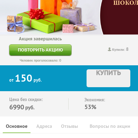
Акция завершилась
8
ПОВТОРИТЬ АКЦИЮ
Купили:
Человек проголосовало: 0
КУПИТЬ
150
от
руб.
Цена без скидки:
Экономия:
6990
53%
руб.
Основное
Адреса
Отзывы
Вопросы по акции