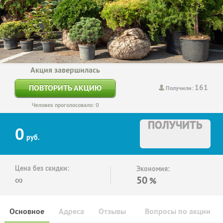
Акция завершилась
161
ПОВТОРИТЬ АКЦИЮ
Получили:
Человек проголосовало: 0
ПОЛУЧИТЬ
0
руб.
Цена без скидки:
Экономия:
∞
50
%
Основное
Адреса
Отзывы
Вопросы по акции