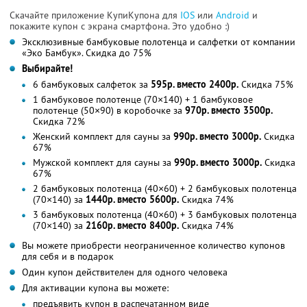
Скачайте приложение КупиКупона для
IOS
или
Android
и
покажите купон с экрана смартфона. Это удобно :)
Эксклюзивные бамбуковые полотенца и салфетки от компании
«Эко Бамбук». Скидка до 75%
Выбирайте!
6 бамбуковых салфеток за
595р. вместо 2400р.
Скидка 75%
1 бамбуковое полотенце (70×140) + 1 бамбуковое
полотенце (50×90) в коробочке за
970р. вместо 3500р.
Скидка 72%
Женский комплект для сауны за
990р. вместо 3000р.
Скидка
67%
Мужской комплект для сауны за
990р. вместо 3000р.
Скидка
67%
2 бамбуковых полотенца (40×60) + 2 бамбуковых полотенца
(70×140) за
1440р. вместо 5600р.
Скидка 74%
3 бамбуковых полотенца (40×60) + 3 бамбуковых полотенца
(70×140) за
2160р. вместо 8400р.
Скидка 74%
Вы можете приобрести неограниченное количество купонов
для себя и в подарок
Один купон действителен для одного человека
Для активации купона вы можете:
предъявить купон в распечатанном виде