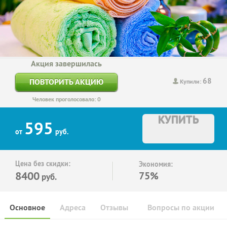
Акция завершилась
68
ПОВТОРИТЬ АКЦИЮ
Купили:
Человек проголосовало: 0
КУПИТЬ
595
от
руб.
Цена без скидки:
Экономия:
8400
75%
руб.
Основное
Адреса
Отзывы
Вопросы по акции