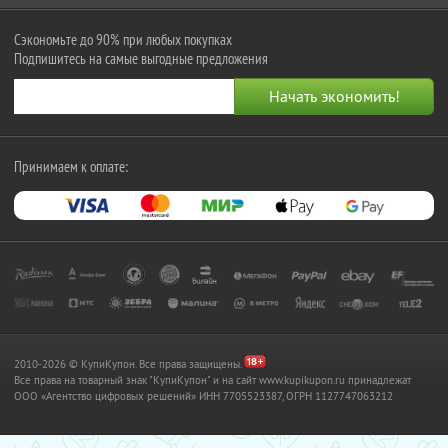
Сэкономьте до 90% при любых покупках
Подпишитесь на самые выгодные предложения
Принимаем к оплате:
2010-2026 © КупиКупон. Все права защищены.
Все права на товарный знак "КупиКупон" и на сайт www.kupikupon.ru принадлежат
OOO «Агентство цифровых решений» ИНН 7705523387, ОГРН 1127747063212