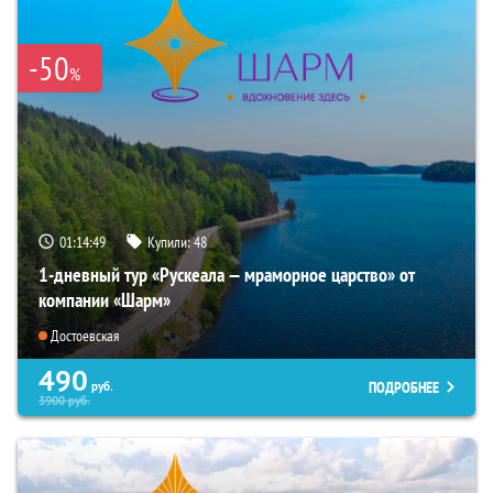
-50
%
01:14:48
Купили:
48
1-дневный тур «Рускеала — мраморное царство» от
компании «Шарм»
Достоевская
490
ПОДРОБНЕЕ
руб.
3900
руб.