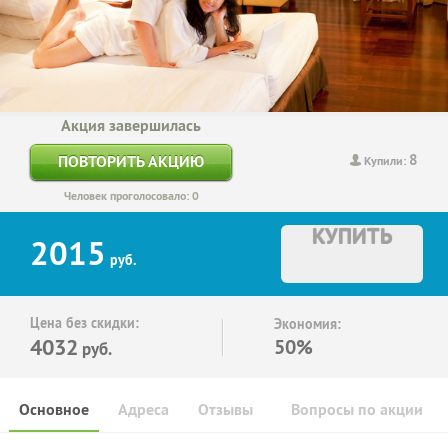
Акция завершилась
8
ПОВТОРИТЬ АКЦИЮ
Купили:
Человек проголосовало: 0
КУПИТЬ
2015
руб.
Цена без скидки:
Экономия:
4032
50%
руб.
Основное
Адреса
Отзывы
Вопросы по акции