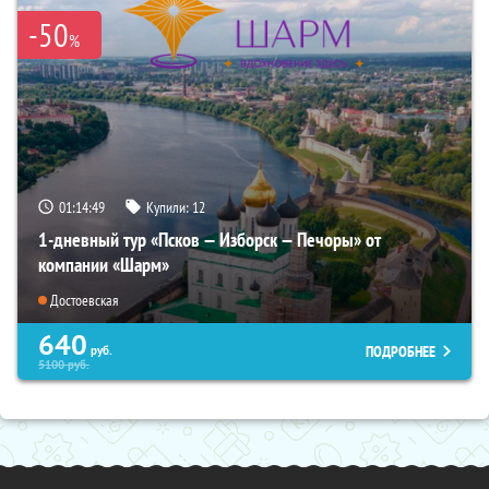
-50
%
01:14:48
Купили:
12
1-дневный тур «Псков — Изборск — Печоры» от
компании «Шарм»
Достоевская
640
ПОДРОБНЕЕ
руб.
5100
руб.