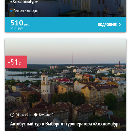
«ХохломаТур»
Сенная площадь
510
ПОДРОБНЕЕ
руб.
5190
руб.
-51
%
01:14:48
Купили:
9
Автобусный тур в Выборг от туроператора «ХохломаТур»