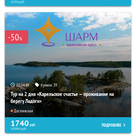
6290
руб.
-50
%
01:14:48
Купили:
39
Тур на 2 дня «Карельское счастье — проживание на
берегу Ладоги»
Достоевская
1740
ПОДРОБНЕЕ
руб.
13900
руб.