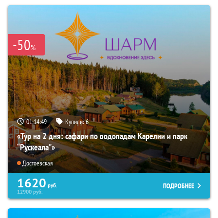
-50
%
01:14:48
Купили:
6
«Тур на 2 дня: сафари по водопадам Карелии и парк
“Рускеала"»
Достоевская
1620
ПОДРОБНЕЕ
руб.
12900
руб.