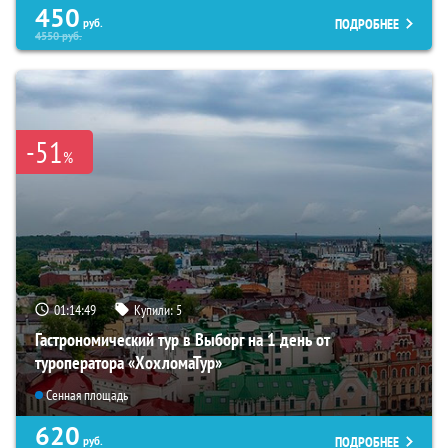
450
ПОДРОБНЕЕ
руб.
4550
руб.
-51
%
01:14:48
Купили:
5
Гастрономический тур в Выборг на 1 день от
туроператора «ХохломаТур»
Сенная площадь
620
ПОДРОБНЕЕ
руб.