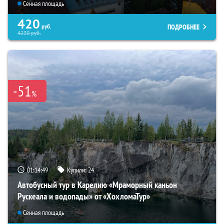
Сенная площадь
420
ПОДРОБНЕЕ
руб.
4230
руб.
-51
%
01:14:48
Купили:
24
Автобусный тур в Карелию «Мраморный каньон
Рускеала и водопады» от «ХохломаТур»
Сенная площадь