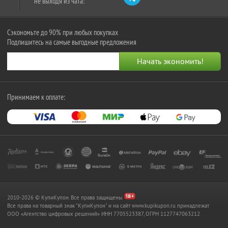
не выходя из чата:
Сэкономьте до 90% при любых покупках
Подпишитесь на самые выгодные предложения
Принимаем к оплате:
2010-2026 © КупиКупон. Все права защищены.
Все права на товарный знак "КупиКупон" и на сайт www.kupikupon.ru принадлежат
OOO «Агентство цифровых решений» ИНН 7705523387, ОГРН 1127747063212