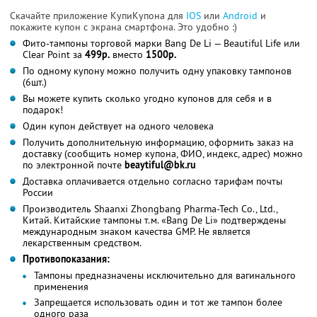
Скачайте приложение КупиКупона для
IOS
или
Android
и
покажите купон с экрана смартфона. Это удобно :)
Фито-тампоны торговой марки Bang De Li — Beautiful Life или
Clear Point за
499р.
вместо
1500р.
По одному купону можно получить одну упаковку тампонов
(6шт.)
Вы можете купить сколько угодно купонов для себя и в
подарок!
Один купон действует на одного человека
Получить дополнительную информацию, оформить заказ на
доставку (сообщить номер купона, ФИО, индекс, адрес) можно
по электронной почте
beaytiful@bk.ru
Доставка оплачивается отдельно согласно тарифам почты
России
Производитель Shaanxi Zhongbang Pharma-Tech Co., Ltd.,
Китай. Китайские тампоны т.м. «Bang De Li» подтверждены
международным знаком качества GMP. Не является
лекарственным средством.
Противопоказания:
Тампоны предназначены исключительно для вагинального
применения
Запрещается использовать один и тот же тампон более
одного раза