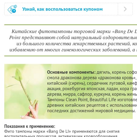
Узнай, как воспользоваться купоном
Китайские фитотампоны торговой марки «Bang De LI» -
Point представляют собой натуральный оздоровитель
из большого количества лекарственных растений, 
избавлению от многих гинекологических заболеваний, 
Основные компоненты:
дягиль, корень софо
смола драконова дерева «драконова кровь»,
китайский (сирень), сердечник луговой, кам
акация, рокебургия японская, ладан, кора гр
дерева, мирра, сафлор, куркума, корень жень
Тампоны Clean Point, Beautiful Life изготов
древних китайских рецептов с использован
последних достижений мировой медицины.
Показания к применению:
Фито тампоны марки «Bang De LI» применяются для снятия
воспалительных процессов, активизации кровообращения