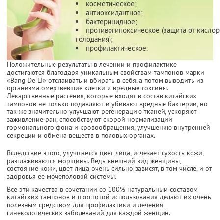
косметическое;
антиоксидантное;
бактерицидное;
противогипоксическое (защита от кисло
голодания);
профилактическое.
Положительные результаты в лечении и профилактике
достигаются благодаря уникальным свойствам тампонов марки
«Bang De LI» отслаивать и вбирать в себя, а потом выводить из
организма омертвевшие клетки и вредные токсины.
Лекарственные растения, которые входят в состав китайских
тампонов не только подавляют и убивают вредные бактерии, но
так же значительно улучшают регенерацию тканей, ускоряют
заживление ран, способствуют скорой нормализации
гормонального фона и кровообращения, улучшению внутренней
секреции и обмена веществ в половых органах.
Вследствие этого, улучшается цвет лица, исчезает сухость кожи,
разглаживаются морщины. Ведь внешний вид женщины,
состояние кожи, цвет лица очень сильно зависят, в том числе, и от
здоровья ее мочеполовой системы.
Все эти качества в сочетании со 100% натуральным составом
китайских тампонов и простотой использования делают их очень
полезным средством для профилактики и лечения
гинекологических заболеваний для каждой женщин.