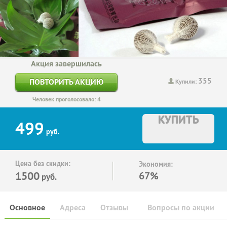
Акция завершилась
355
ПОВТОРИТЬ АКЦИЮ
Купили:
Человек проголосовало: 4
КУПИТЬ
499
руб.
Цена без скидки:
Экономия:
1500
67%
руб.
Основное
Адреса
Отзывы
Вопросы по акции