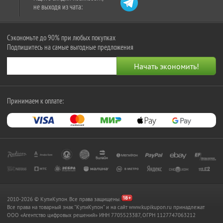
не выходя из чата:
Сэкономьте до 90% при любых покупках
Подпишитесь на самые выгодные предложения
Принимаем к оплате:
2010-2026 © КупиКупон. Все права защищены.
Все права на товарный знак "КупиКупон" и на сайт www.kupikupon.ru принадлежат
OOO «Агентство цифровых решений» ИНН 7705523387, ОГРН 1127747063212