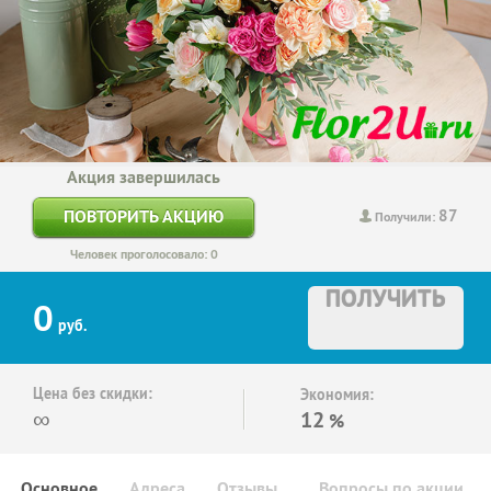
Акция завершилась
87
ПОВТОРИТЬ АКЦИЮ
Получили:
Человек проголосовало: 0
ПОЛУЧИТЬ
0
руб.
Цена без скидки:
Экономия:
∞
12
%
Основное
Адреса
Отзывы
Вопросы по акции