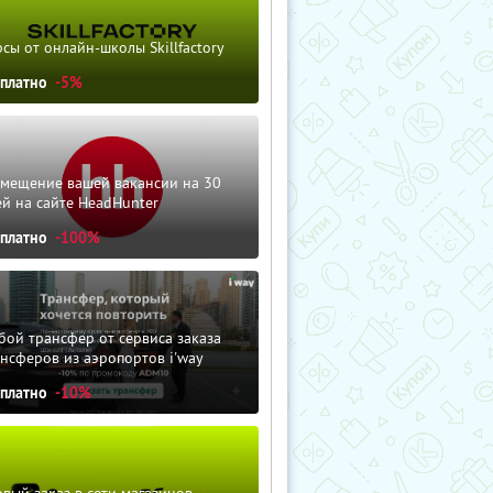
сы от онлайн-школы Skillfactory
сплатно
-5%
змещение вашей вакансии на 30
й на сайте HeadHunter
сплатно
-100%
ой трансфер от сервиса заказа
нсферов из аэропортов i'way
сплатно
-10%