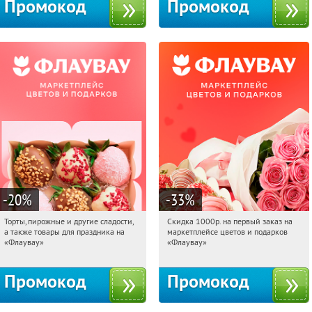
Промокод
Промокод
-20
%
-33
%
Торты, пирожные и другие сладости,
Скидка 1000р. на первый заказ на
23:01:33
Получили:
6
23:01:33
Получили:
18
а также товары для праздника на
маркетплейсе цветов и подарков
Россия
Россия
«Флаувау»
«Флаувау»
Промокод
Промокод