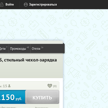
Войти
Зарегистрироваться
7
48
16
Дети
Промокоды
Отели
, стильный чехол-зарядка
15
(0)
и:
1150
КУПИТЬ
руб.
 без скидки: