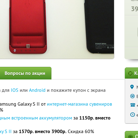
3
Вопросы по акции
К
а для
IOS
или
Android
и покажите купон с экрана
amsung Galaxy S II от
интернет-магазина сувениров
0%
ощным встроенным аккумулятором
за
1150р. вместо
y S II
за
1570р. вместо 3900р.
Скидка 60%
О