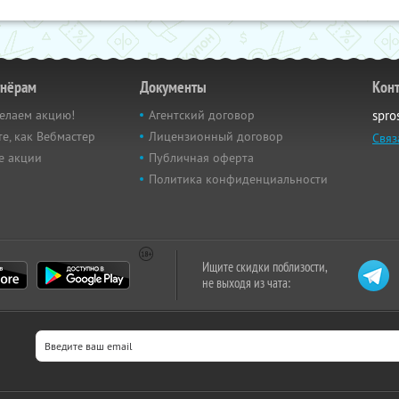
тнёрам
Документы
Кон
елаем акцию!
Агентский договор
spro
е, как Вебмастер
Лицензионный договор
Связ
е акции
Публичная оферта
Политика конфиденциальности
Ищите скидки поблизости,
не выходя из чата: