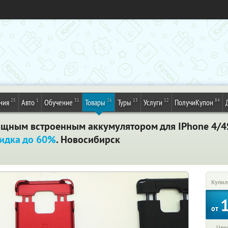
25
1
31
26
13
12
84
ния
Авто
Обучение
Товары
Туры
Услуги
ПолучиКупон
щным встроенным аккумулятором для IPhone 4/4S
идка до 60%
. Новосибирск
Купил
от
Цена