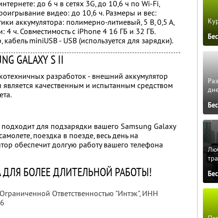
нтернете: до 6 ч в сетях 3G, до 10,6 ч по Wi-Fi,
роигрывание видео: до 10,6 ч. Размеры и вес:
Кур
ики аккумулятора: полимерно-литиевый, 5 В, 0,5 А,
 4 ч. Совместимость с iPhone 4 16 ГБ и 32 ГБ.
Бе
 кабель miniUSB - USB (используется для зарядки).
G GALAXY S II
котехничных разработок - внешний аккумулятор
Ра
ея является качественным и испытанным средством
дне
ета.
Бе
 подходит для подзарядки вашего Samsung Galaxy
 самолете, поездка в поезде, весь день на
тор обеспечит долгую работу вашего телефона
Люб
тра
 ДЛЯ БОЛЕЕ ДЛИТЕЛЬНОЙ РАБОТЫ!
Бе
 Ограниченной Ответственностью "Интэк",
ИНН
06