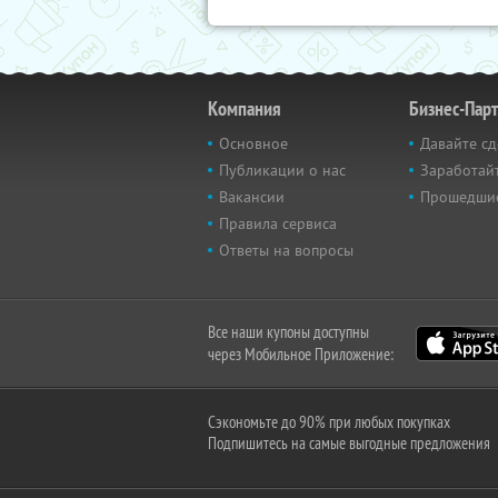
Компания
Бизнес-Пар
Основное
Давайте сд
Публикации о нас
Заработайт
Вакансии
Прошедши
Правила сервиса
Ответы на вопросы
Все наши купоны доступны
через Мобильное Приложение:
Сэкономьте до 90% при любых покупках
Подпишитесь на самые выгодные предложения