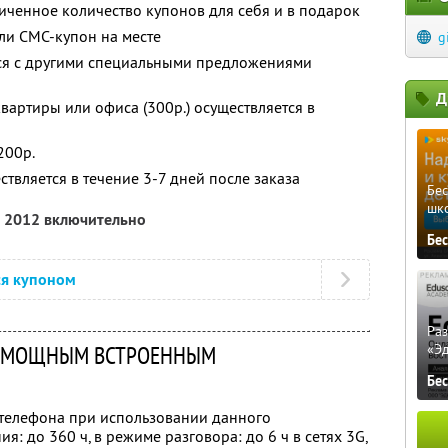
ченное количество купонов для себя и в подарок
ли СМС-купон на месте
g
тся с другими специальными предложениями
Д
вартиры или офиса (300р.) осуществляется в
200р.
ствляется в течение 3-7 дней после заказа
Бе
шк
а 2012 включительно
Бе
ся купоном
Ра
 С МОЩНЫМ ВСТРОЕННЫМ
«Э
Бе
телефона при использовании данного
: до 360 ч, в режиме разговора: до 6 ч в сетях 3G,