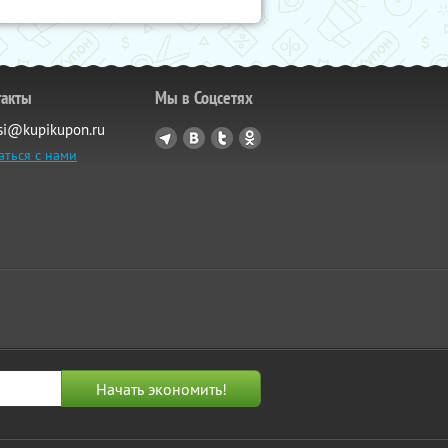
такты
Мы в Соцсетях
si@kupikupon.ru
аться с нами