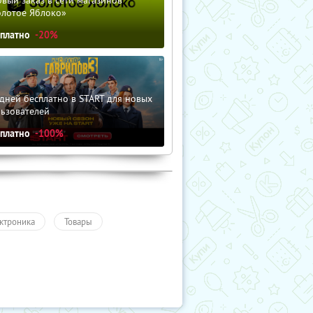
вый заказ в сети магазинов
олотое Яблоко»
сплатно
-20%
дней бесплатно в START для новых
льзователей
сплатно
-100%
ктроника
Товары