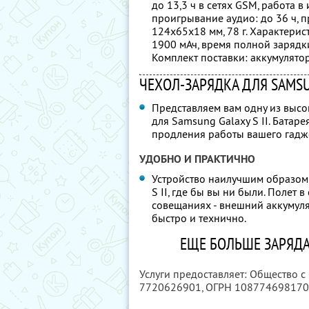
до 13,3 ч в сетях GSM, работа в и
проигрывание аудио: до 36 ч, п
124х65х18 мм, 78 г. Характерист
1900 мАч, время полной зарядки:
Комплект поставки: аккумулятор,
ЧЕХОЛ-ЗАРЯДКА ДЛЯ SAMSUN
Представляем вам одну из высо
для Samsung Galaxy S II. Батар
продления работы вашего гадж
УДОБНО И ПРАКТИЧНО
Устройство наилучшим образом
S II, где бы вы ни были. Полет в
совещаниях - внешний аккумуля
быстро и технично.
ЕЩЕ БОЛЬШЕ ЗАРЯДА
Услуги предоставляет: Общество с
7720626901
, ОГРН 10877469817