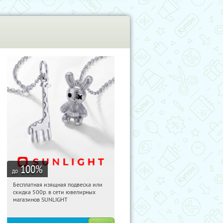
100
%
до
Бесплатная изящная подвеска или
23:01:33
Получили:
73
скидка 500р. в сети ювелирных
Россия
магазинов SUNLIGHT