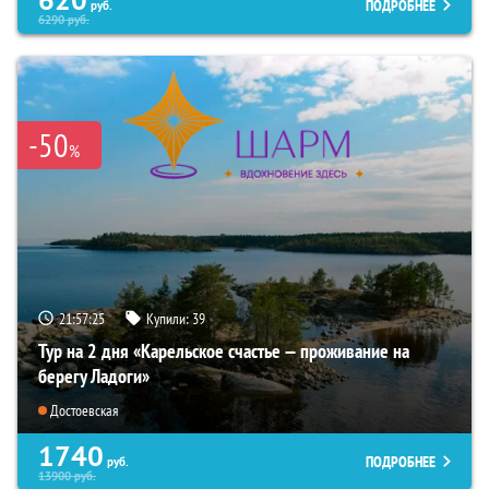
ПОДРОБНЕЕ
руб.
6290
руб.
-50
%
21:57:24
Купили:
39
Тур на 2 дня «Карельское счастье — проживание на
берегу Ладоги»
Достоевская
1740
ПОДРОБНЕЕ
руб.
13900
руб.