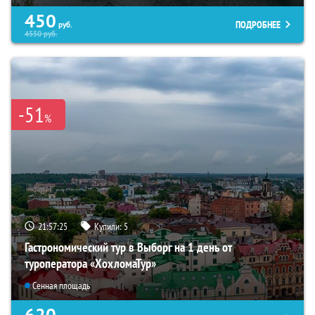
450
ПОДРОБНЕЕ
руб.
4550
руб.
-51
%
21:57:24
Купили:
5
Гастрономический тур в Выборг на 1 день от
туроператора «ХохломаТур»
Сенная площадь
620