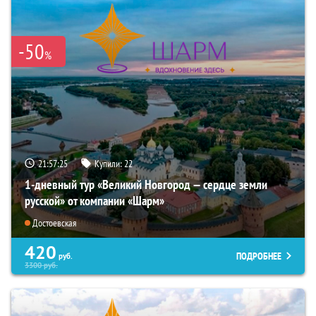
-50
%
21:57:24
Купили:
22
1-дневный тур «Великий Новгород — сердце земли
русской» от компании «Шарм»
Достоевская
420
ПОДРОБНЕЕ
руб.
3300
руб.