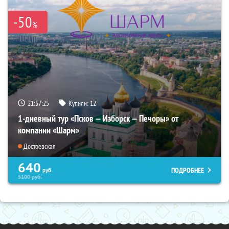
-50
%
21:57:24
Купили:
12
1-дневный тур «Псков — Изборск — Печоры» от
компании «Шарм»
Достоевская
640
ПОДРОБНЕЕ
руб.
5100
руб.