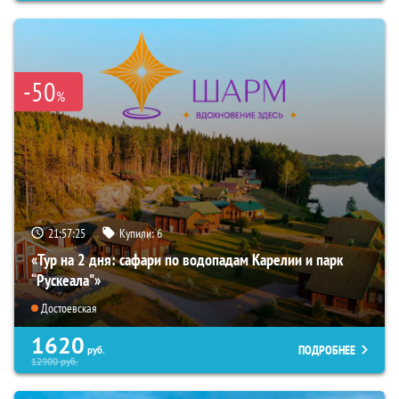
-50
%
21:57:24
Купили:
6
«Тур на 2 дня: сафари по водопадам Карелии и парк
“Рускеала"»
Достоевская
1620
ПОДРОБНЕЕ
руб.
12900
руб.