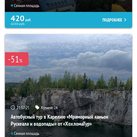
Сенная площадь
420
ПОДРОБНЕЕ
руб.
4230
руб.
-51
%
21:57:24
Купили:
24
Автобусный тур в Карелию «Мраморный каньон
Рускеала и водопады» от «ХохломаТур»
Сенная площадь