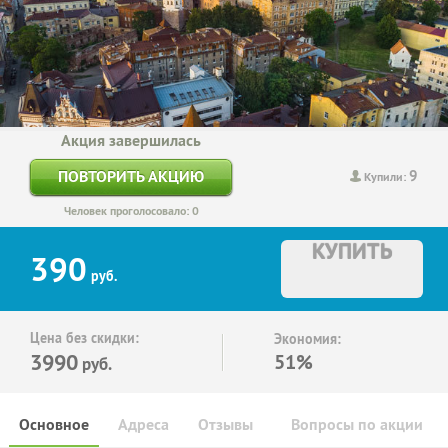
Акция завершилась
9
ПОВТОРИТЬ АКЦИЮ
Купили:
Человек проголосовало: 0
КУПИТЬ
390
руб.
Цена без скидки:
Экономия:
3990
51%
руб.
Основное
Адреса
Отзывы
Вопросы по акции