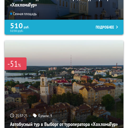
«ХохломаТур»
Сенная площадь
510
ПОДРОБНЕЕ
руб.
5190
руб.
-51
%
21:57:24
Купили:
9
Автобусный тур в Выборг от туроператора «ХохломаТур»