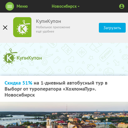
Меню
Новосибирск
КупиКупон
Мобильное приложение
Загрузить
ещё удобнее
Скидка 51%
на 1-дневный автобусный тур в
Выборг от туроператора «ХохломаТур».
Новосибирск