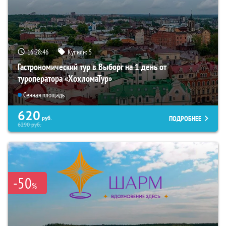
16:28:45
Купили:
5
Гастрономический тур в Выборг на 1 день от
туроператора «ХохломаТур»
Сенная площадь
620
ПОДРОБНЕЕ
руб.
6290
руб.
-50
%