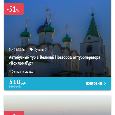
-51
%
16:28:45
Купили:
2
Автобусный тур в Великий Новгород от туроператора
«ХохломаТур»
Сенная площадь
510
ПОДРОБНЕЕ
руб.
5190
руб.