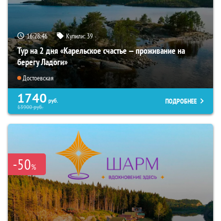
16:28:45
Купили:
39
Тур на 2 дня «Карельское счастье — проживание на
берегу Ладоги»
Достоевская
1740
ПОДРОБНЕЕ
руб.
13900
руб.
-50
%