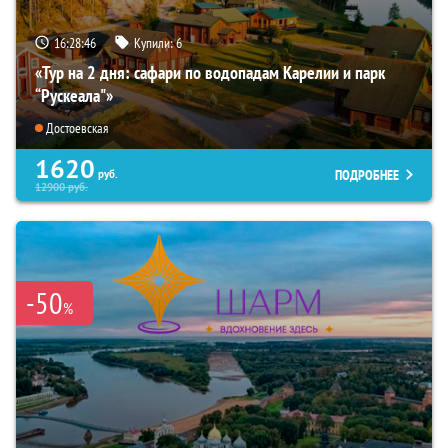
16:28:45
Купили:
6
«Тур на 2 дня: сафари по водопадам Карелии и парк
“Рускеала"»
Достоевская
1620
ПОДРОБНЕЕ
руб.
12900
руб.
-50
%