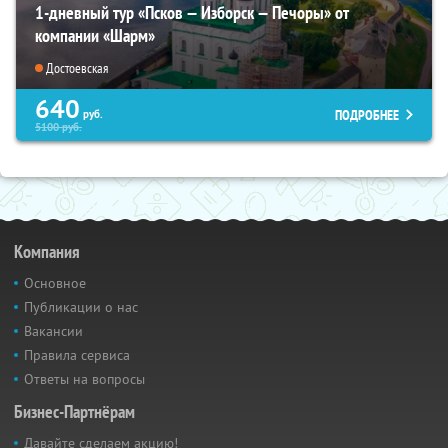
1-дневный тур «Псков — Изборск — Печоры» от
компании «Шарм»
Достоевская
640
ПОДРОБНЕЕ
руб.
5100
руб.
Компания
Основное
Публикации о нас
Вакансии
Правила сервиса
Ответы на вопросы
Бизнес-Партнёрам
Давайте сделаем акцию!