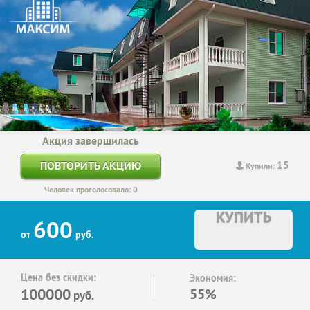
Акция завершилась
15
ПОВТОРИТЬ АКЦИЮ
Купили:
Человек проголосовало: 0
КУПИТЬ
600
от
руб.
Цена без скидки:
Экономия:
100000
55%
руб.