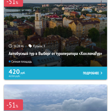
-51
%
16:28:45
Купили:
9
Автобусный тур в Выборг от туроператора «ХохломаТур»
Сенная площадь
420
ПОДРОБНЕЕ
руб.
4230
руб.
-51
%