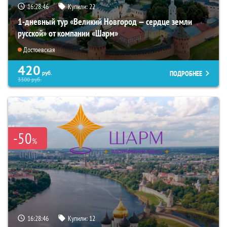
16:28:45
Купили:
22
1-дневный тур «Великий Новгород — сердце земли
русской» от компании «Шарм»
Достоевская
420
ПОДРОБНЕЕ
руб.
3300
руб.
-50
%
16:28:45
Купили:
12