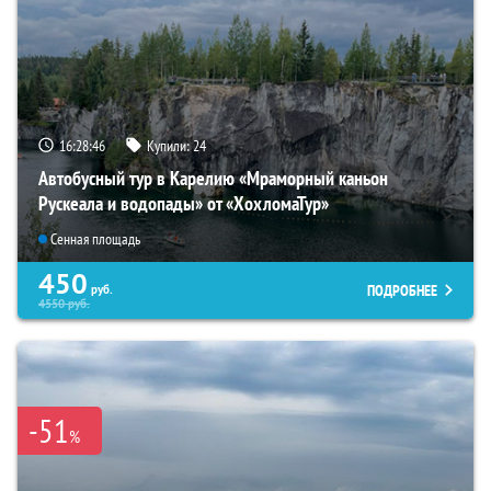
16:28:45
Купили:
24
Автобусный тур в Карелию «Мраморный каньон
Рускеала и водопады» от «ХохломаТур»
Сенная площадь
450
ПОДРОБНЕЕ
руб.
4550
руб.
-51
%