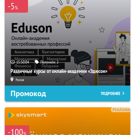
-5
%
15:50:03
Получили:
2
Различные курсы от онлайн-академии «Эдюсон»
Россия
Промокод
ПОДРОБНЕЕ
-100
%