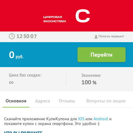
:
:
Получи первым!
0
руб.
Цена без скидки:
Экономия:
∞
100
%
Основное
Адреса
Отзывы
Вопросы по акции
Скачайте приложение КупиКупона для
IOS
или
Android
и
покажите купон с экрана смартфона. Это удобно :)