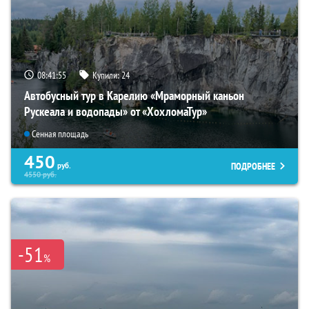
08:41:54
Купили:
24
Автобусный тур в Карелию «Мраморный каньон
Рускеала и водопады» от «ХохломаТур»
Сенная площадь
450
ПОДРОБНЕЕ
руб.
4550
руб.
-51
%