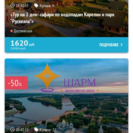
08:41:54
Купили:
6
«Тур на 2 дня: сафари по водопадам Карелии и парк
“Рускеала"»
Достоевская
1620
ПОДРОБНЕЕ
руб.
12900
руб.
-50
%
08:41:54
Купили:
22