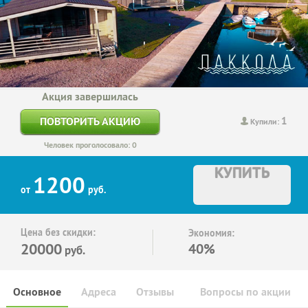
Акция завершилась
1
ПОВТОРИТЬ АКЦИЮ
Купили:
Человек проголосовало: 0
КУПИТЬ
1200
от
руб.
Цена без скидки:
Экономия:
20000
40%
руб.
Основное
Адреса
Отзывы
Вопросы по акции