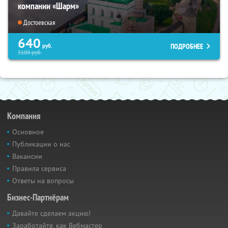
компании «Шарм»
Достоевская
640
ПОДРОБНЕЕ
руб.
5100
руб.
Компания
Основное
Публикации о нас
Вакансии
Правила сервиса
Ответы на вопросы
Бизнес-Партнёрам
Давайте сделаем акцию!
Заработайте, как Вебмастер