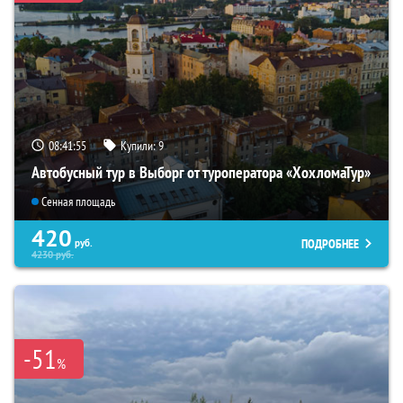
08:41:54
Купили:
9
Автобусный тур в Выборг от туроператора «ХохломаТур»
Сенная площадь
420
ПОДРОБНЕЕ
руб.
4230
руб.
-51
%