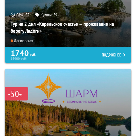
08:41:54
Купили:
39
Тур на 2 дня «Карельское счастье — проживание на
берегу Ладоги»
Достоевская
1740
ПОДРОБНЕЕ
руб.
13900
руб.
-50
%