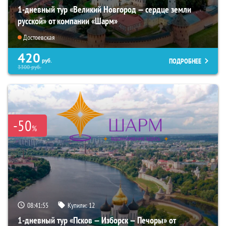
1-дневный тур «Великий Новгород — сердце земли
русской» от компании «Шарм»
Достоевская
420
ПОДРОБНЕЕ
руб.
3300
руб.
-50
%
08:41:54
Купили:
12
1-дневный тур «Псков — Изборск — Печоры» от