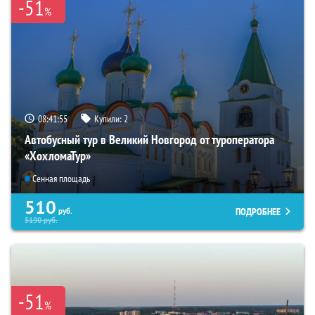
-51
%
08:41:54
Купили:
2
Автобусный тур в Великий Новгород от туроператора
«ХохломаТур»
Сенная площадь
510
ПОДРОБНЕЕ
руб.
5190
руб.
-51
%