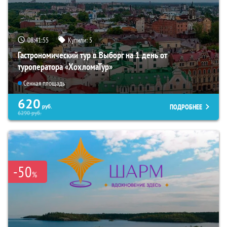
08:41:54
Купили:
5
Гастрономический тур в Выборг на 1 день от
туроператора «ХохломаТур»
Сенная площадь
620
ПОДРОБНЕЕ
руб.
6290
руб.
-50
%